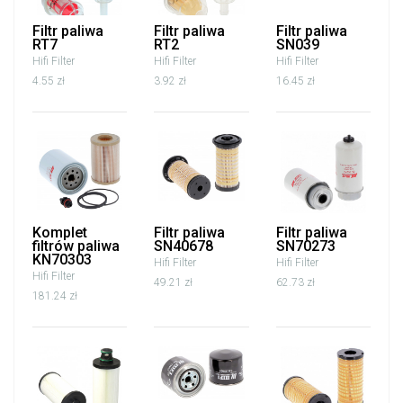
Filtr paliwa
Filtr paliwa
Filtr paliwa
RT7
RT2
SN039
Hifi Filter
Hifi Filter
Hifi Filter
4.55 zł
3.92 zł
16.45 zł
Komplet
Filtr paliwa
Filtr paliwa
filtrów paliwa
SN40678
SN70273
KN70303
Hifi Filter
Hifi Filter
Hifi Filter
49.21 zł
62.73 zł
181.24 zł