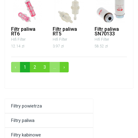
Filtr paliwa
Filtr paliwa
Filtr paliwa
RT6
RT5
SN70133
Hifi Filter
Hifi Filter
Hifi Filter
12.14 zł
3.97 zł
58.52 zł
‹
1
2
3
...
›
Filtry powietrza
Filtry paliwa
Filtry kabinowe