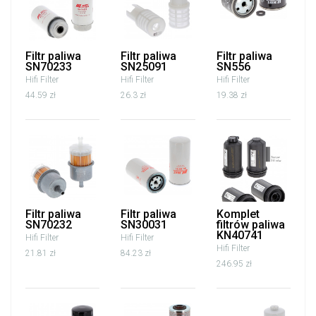
Filtr paliwa
Filtr paliwa
Filtr paliwa
SN70233
SN25091
SN556
Hifi Filter
Hifi Filter
Hifi Filter
44.59 zł
26.3 zł
19.38 zł
Filtr paliwa
Filtr paliwa
Komplet
SN70232
SN30031
filtrów paliwa
KN40741
Hifi Filter
Hifi Filter
Hifi Filter
21.81 zł
84.23 zł
246.95 zł