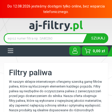
Do 12.08.2026 jesteśmy dostępni tylko online, bez wsparcia
telefonicznego.
SZUKAJ
Tog
0,00 zł
Filtry paliwa
W naszym sklepie internetowym oferujemy szeroką gamę filtrów
paliwa, które są kluczowym elementem każdego pojazdu. Filtry
paliwa są niezbędne do oczyszczania paliwa z zanieczyszczeń
przed jego dostarczeniem do silnika. Nasza oferta obejmuje
filtry paliwa, które są wykonane z najwyższej jakości materiałów,
aby zapewnić najlepszą ochronę silnika i optymalną wydajność.
Nasze produkty są idealnie dopasowane do różnorodnych