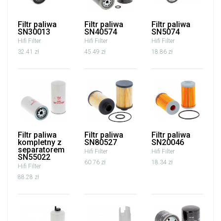
Filtr paliwa
Filtr paliwa
Filtr paliwa
SN30013
SN40574
SN5074
Hifi Filter
Hifi Filter
Hifi Filter
32.41 zł
45.49 zł
18.86 zł
Filtr paliwa
Filtr paliwa
Filtr paliwa
kompletny z
SN80527
SN20046
separatorem
Hifi Filter
Hifi Filter
SN55022
60.76 zł
18.34 zł
Hifi Filter
88.28 zł