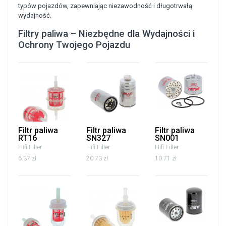
typów pojazdów, zapewniając niezawodność i długotrwałą
wydajność.
Filtry paliwa – Niezbędne dla Wydajności i
Ochrony Twojego Pojazdu
Filtr paliwa
Filtr paliwa
Filtr paliwa
RT16
SN327
SN001
Hifi Filter
Hifi Filter
Hifi Filter
6.37 zł
20.73 zł
10.71 zł