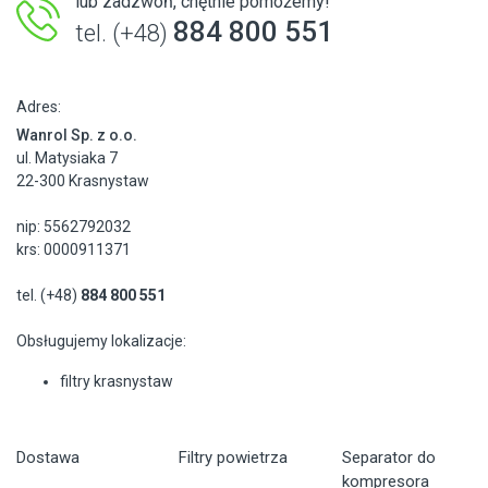
lub zadzwoń, chętnie pomożemy!
884 800 551
tel. (+48)
Adres:
Wanrol Sp. z o.o.
ul. Matysiaka 7
22-300 Krasnystaw
nip: 5562792032
krs: 0000911371
tel. (+48)
884 800 551
Obsługujemy lokalizacje:
filtry krasnystaw
Dostawa
Filtry powietrza
Separator do
kompresora