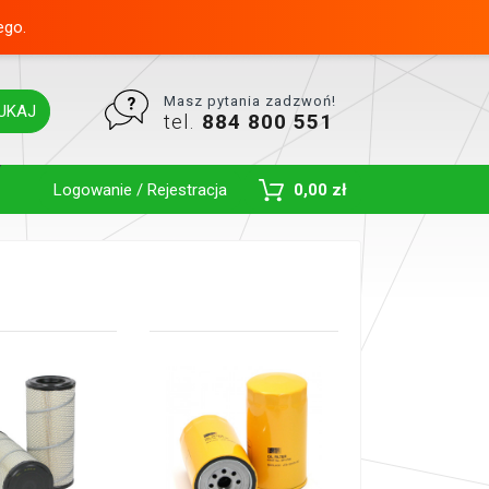
ego.
Masz pytania zadzwoń!
UKAJ
tel.
884 800 551
Toggle Dropdown
Logowanie / Rejestracja
0,00 zł