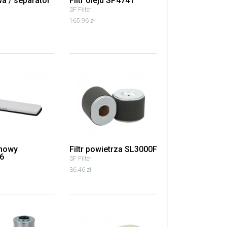
iwa / separator
Filtr oleju SP4741
SF Filter
165.96 zł
inowy
Filtr powietrza SL3000F
6
SF Filter
36.46 zł