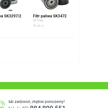
iwa SK3297/2
Filtr paliwa SK3472
SF Filter
35.44 zł
lub zadzwoń, chętnie pomożemy!