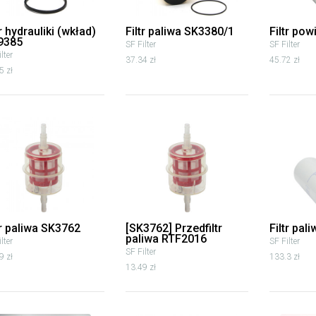
tr hydrauliki (wkład)
Filtr paliwa SK3380/1
Filtr po
9385
SF Filter
SF Filter
lter
37.34 zł
45.72 zł
5 zł
tr paliwa SK3762
[SK3762] Przedfiltr
Filtr pal
paliwa RTF2016
lter
SF Filter
SF Filter
9 zł
133.3 zł
13.49 zł