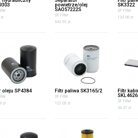
tr hydrauliczny
Separator
Filtr pal
9303
powietrze/olej
SK3322
SAO57222S
lter
SF Filter
SF Filter
 zł
133.06 zł
545.55 zł
tr oleju SP4384
Filtr paliwa SK3165/2
Filtr kab
SKL4626
lter
SF Filter
SF Filter
9 zł
122.05 zł
34.37 zł