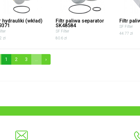
tr hydrauliki (wkład)
Filtr paliwa separator
Filtr pal
9371
SK48584
SF Filter
lter
SF Filter
44.77 zł
2 zł
80.6 zł
1
2
3
...
›