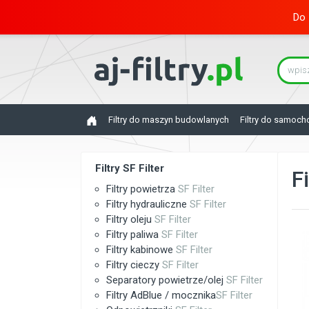
Do 
Filtry do maszyn budowlanych
Filtry do samoc
Filtry SF Filter
Fi
Filtry powietrza
SF Filter
Filtry hydrauliczne
SF Filter
Filtry oleju
SF Filter
Filtry paliwa
SF Filter
Filtry kabinowe
SF Filter
Filtry cieczy
SF Filter
Separatory powietrze/olej
SF Filter
Filtry AdBlue / mocznika
SF Filter