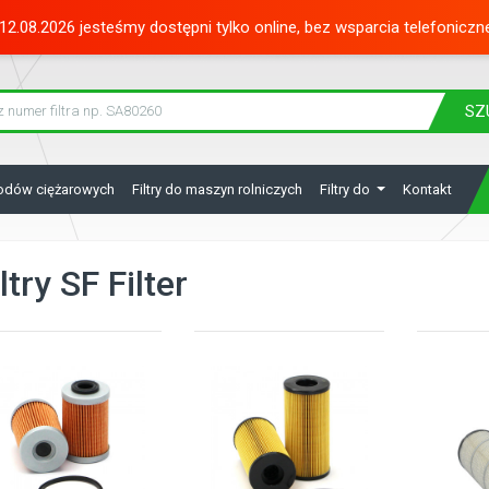
12.08.2026 jesteśmy dostępni tylko online, bez wsparcia telefoniczn
SZ
hodów ciężarowych
Filtry do maszyn rolniczych
Filtry do
Kontakt
ltry SF Filter