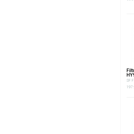
Fil
HY
SF Fi
197.