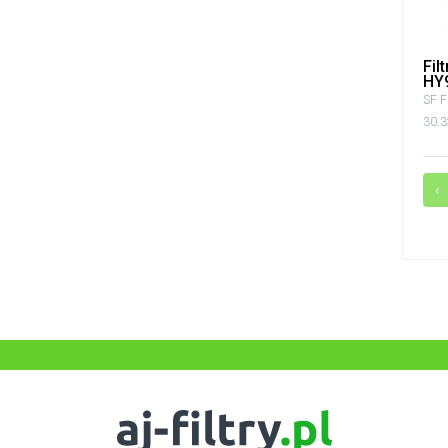
Fil
HY
SF Fi
30.3
‹