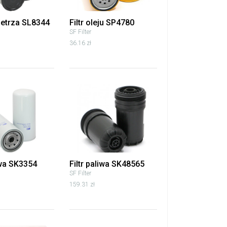
wietrza SL8344
Filtr oleju SP4780
SF Filter
36.16 zł
iwa SK3354
Filtr paliwa SK48565
SF Filter
159.31 zł