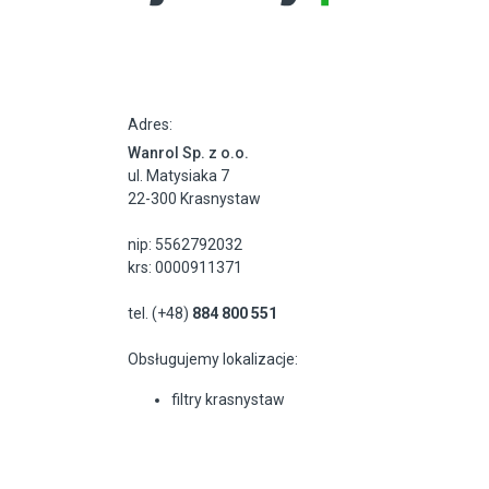
Adres:
Wanrol Sp. z o.o.
ul. Matysiaka 7
22-300 Krasnystaw
nip: 5562792032
krs: 0000911371
tel. (+48)
884 800 551
Obsługujemy lokalizacje:
filtry krasnystaw