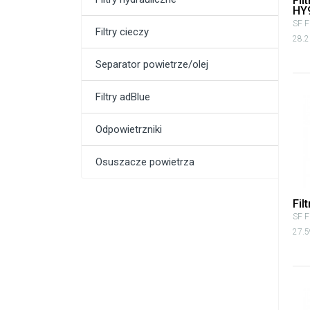
Fil
HY
SF Fi
Filtry cieczy
28.2
Separator powietrze/olej
Filtry adBlue
Odpowietrzniki
Osuszacze powietrza
Fil
SF Fi
27.5