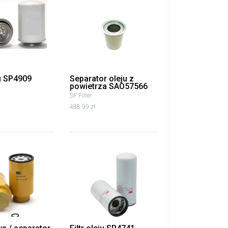
ju SP4909
Separator oleju z
powietrza SAO57566
SF Filter
488.99 zł