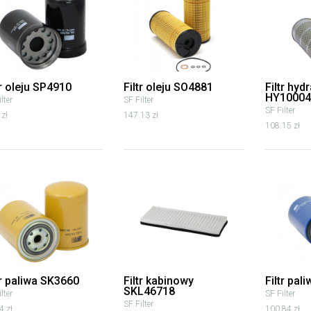
tr oleju SP4910
Filtr oleju SO4881
Filtr hyd
HY10004
lter
SF Filter
SF Filter
 zł
147.13 zł
108.15 zł
tr paliwa SK3660
Filtr kabinowy
Filtr pal
SKL46718
lter
SF Filter
SF Filter
4 zł
100.84 zł