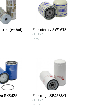
rauliki (wkład)
Filtr cieczy SW1613
SF Filter
65.24 zł
iwa SK3425
Filtr oleju SP4688/1
SF Filter
72.07 zł