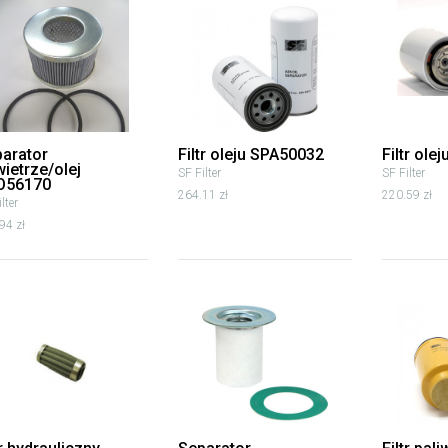
arator
Filtr oleju SPA50032
Filtr ole
ietrze/olej
SF Filter
SF Filter
O56170
264.11 zł
220.59 zł
lter
94 zł