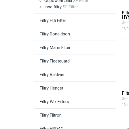
Odpowietrzniki
SF Filter
Inne filtry
SF Filter
Fil
HY
Filtry Hifi Filter
SF Fi
18.9
Filtry Donaldson
Filtry Mann Filter
Filtry Fleetguard
Filtry Baldwin
Filtry Hengst
Fil
SF Fi
Filtry Wix Filters
13.4
Filtry Filtron
Filtry HYDAC