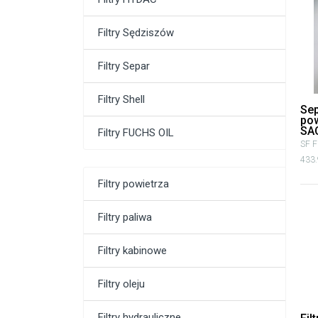
Filtry Sędziszów
Filtry Separ
Filtry Shell
Sep
pow
SA
Filtry FUCHS OIL
SF Fi
433.
Filtry powietrza
Filtry paliwa
Filtry kabinowe
Filtry oleju
Filtry hydrauliczne