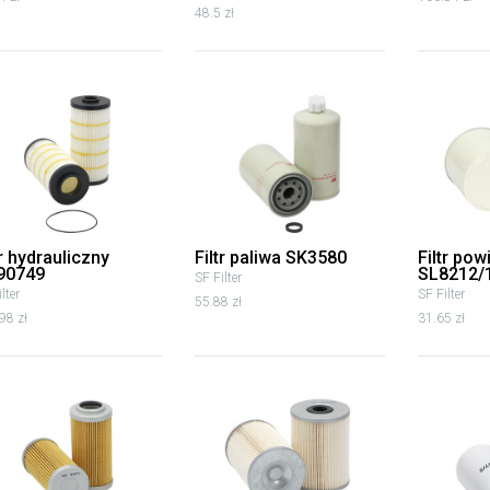
48.5 zł
tr hydrauliczny
Filtr paliwa SK3580
Filtr pow
90749
SL8212/
SF Filter
lter
SF Filter
55.88 zł
98 zł
31.65 zł