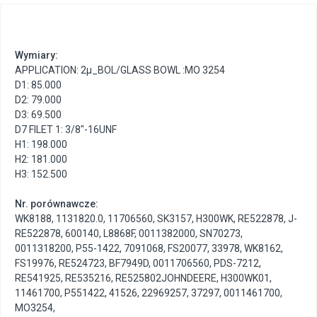
Wymiary:
APPLICATION: 2µ_BOL/GLASS BOWL :MO 3254
D1: 85.000
D2: 79.000
D3: 69.500
D7 FILET 1: 3/8"-16UNF
H1: 198.000
H2: 181.000
H3: 152.500
Nr. porównawcze:
WK8188
,
1131820.0
,
11706560
,
SK3157
,
H300WK
,
RE522878
,
J-
RE522878
,
600140
,
L8868F
,
0011382000
,
SN70273
,
0011318200
,
P55-1422
,
7091068
,
FS20077
,
33978
,
WK8162
,
FS19976
,
RE524723
,
BF7949D
,
0011706560
,
PDS-7212
,
RE541925
,
RE535216
,
RE525802JOHNDEERE
,
H300WK01
,
11461700
,
P551422
,
41526
,
22969257
,
37297
,
0011461700
,
MO3254
,