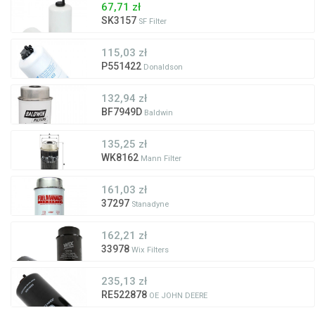
67,71 zł
SK3157
SF Filter
115,03 zł
P551422
Donaldson
132,94 zł
BF7949D
Baldwin
135,25 zł
WK8162
Mann Filter
161,03 zł
37297
Stanadyne
162,21 zł
33978
Wix Filters
235,13 zł
RE522878
OE JOHN DEERE