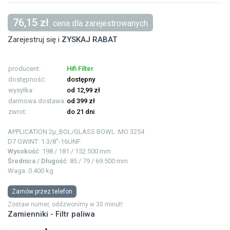
76,15 zł
cena dla zarejestrowanych
Zarejestruj się i
ZYSKAJ RABAT
producent:
Hifi Filter
dostępność:
dostępny
wysyłka:
od 12,99 zł
darmowa dostawa:
od 399 zł
zwrot:
do 21 dni
APPLICATION
2µ_BOL/GLASS BOWL :MO 3254
D7 GWINT: 1
3/8"-16UNF
Wysokość
: 198 / 181 / 152.500 mm
Średnica / Długość
: 85 / 79 / 69.500 mm
Waga: 0.400 kg
Zamów przez telefon
Zostaw numer, oddzwonimy w 30 minut!
Zamienniki - Filtr paliwa