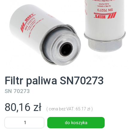
Filtr paliwa SN70273
SN 70273
80,16 zł
( cena bez VAT: 65.17 zł )
do koszyka