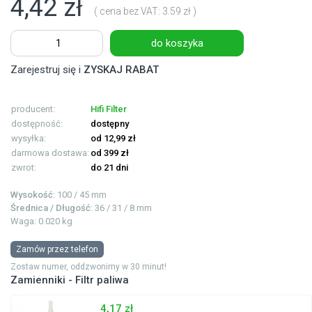
4,42 zł
( cena bez VAT: 3.59 zł )
do koszyka
Zarejestruj się i
ZYSKAJ RABAT
producent:
Hifi Filter
dostępność:
dostępny
wysyłka:
od 12,99 zł
darmowa dostawa:
od 399 zł
zwrot:
do 21 dni
Wysokość
: 100 / 45 mm
Średnica / Długość
: 36 / 31 / 8 mm
Waga: 0.020 kg
Zamów przez telefon
Zostaw numer, oddzwonimy w 30 minut!
Zamienniki - Filtr paliwa
4,17 zł