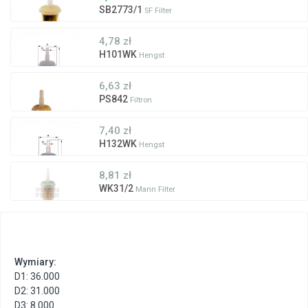
SB2773/1
SF Filter
4,78 zł
H101WK
Hengst
6,63 zł
PS842
Filtron
7,40 zł
H132WK
Hengst
8,81 zł
WK31/2
Mann Filter
Wymiary:
D1: 36.000
D2: 31.000
D3: 8.000