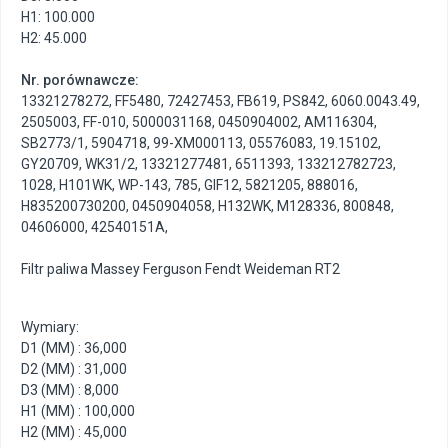
H1: 100.000
H2: 45.000
Nr. porównawcze:
13321278272
,
FF5480
,
72427453
,
FB619
,
PS842
,
6060.0043.49
,
2505003
,
FF-010
,
5000031168
,
0450904002
,
AM116304
,
SB2773/1
,
5904718
,
99-XM000113
,
05576083
,
19.15102
,
GY20709
,
WK31/2
,
13321277481
,
6511393
,
133212782723
,
1028
,
H101WK
,
WP-143
,
785
,
GIF12
,
5821205
,
888016
,
H835200730200
,
0450904058
,
H132WK
,
M128336
,
800848
,
04606000
,
42540151A
,
Filtr paliwa Massey Ferguson Fendt Weideman RT2
Wymiary:
D1 (MM) : 36,000
D2 (MM) : 31,000
D3 (MM) : 8,000
H1 (MM) : 100,000
H2 (MM) : 45,000