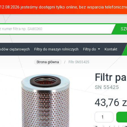
12.08.2026 jesteśmy dostępni tylko online, bez wsparcia telefoniczn
SZ
hodów ciężarowych
Filtry do maszyn rolniczych
Filtry do
Kontakt
Strona główna
Filtr SN55425
Filtr 
SN 55425
43,76 z