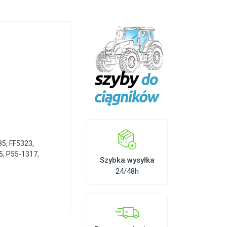
85
,
FF5323
,
5
,
P55-1317
,
Szybka wysyłka
24/48h