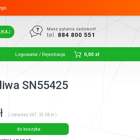
ego.
Masz pytania zadzwoń!
UKAJ
tel.
884 800 551
Toggle Dropdown
Logowanie / Rejestracja
0,00 zł
paliwa SN55425
ł
( cena bez VAT: 35.58 zł )
do koszyka