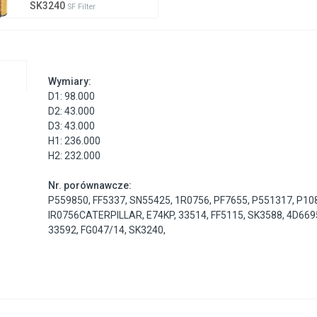
SK3240
SF Filter
Wymiary:
D1: 98.000
D2: 43.000
D3: 43.000
H1: 236.000
H2: 232.000
Nr. porównawcze:
P559850
,
FF5337
,
SN55425
,
1R0756
,
PF7655
,
P551317
,
P10
IR0756CATERPILLAR
,
E74KP
,
33514
,
FF5115
,
SK3588
,
4D669
33592
,
FG047/14
,
SK3240
,