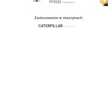
FF5323
Fleetguard
Zastosowanie w maszynach:
CATERPILLAR
[ rozwiń ]