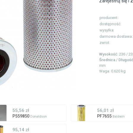
Zarejestruj się i
Z
producent:
dostępność:
wysyłka:
darmowa dostawa:
zwrot:
Wysokość
: 236 / 
Średnica / Długoś
mm
Waga: 0.620 kg
55,56 zł
56,01 zł
P559850
PF7655
Donaldson
Baldwin
95,14 zł