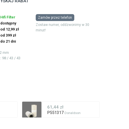
YSKAJ RABAT
Hifi Filter
Zamów przez telefon
dostępny
Zostaw numer, oddzwonimy w 30
od 12,99 zł
minut!
od 399 zł
do 21 dni
232 mm
ć
: 98 / 43 / 43
61,44 zł
P551317
Donaldson