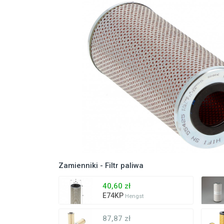
Zamienniki - Filtr paliwa
40,60 zł
E74KP
Hengst
87,87 zł