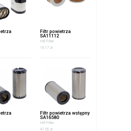
ietrza
Filtr powietrza
SA11112
Hifi Filter
16.17 zł
ietrza
Filtr powietrza wstępny
SA16580
Hifi Filter
47.05 zł