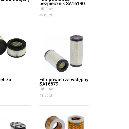
bezpiecznik SA16190
Hifi Filter
49.85 zł
ietrza
Filtr powietrza wstępny
SA16579
Hifi Filter
41.06 zł