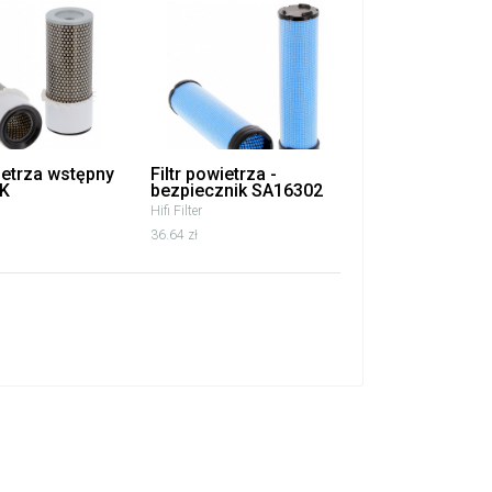
wietrza wstępny
Filtr powietrza -
K
bezpiecznik SA16302
Hifi Filter
36.64 zł