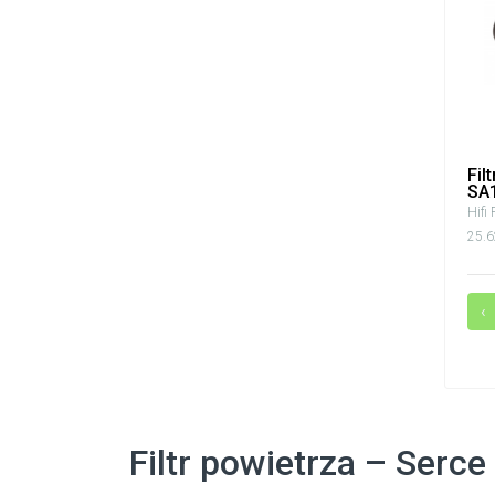
Fil
SA
Hifi 
25.6
‹
Filtr powietrza – Serce