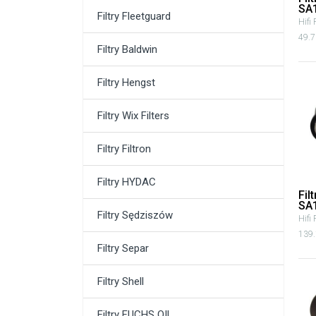
SA
Filtry Fleetguard
Hifi 
49.7
Filtry Baldwin
Filtry Hengst
Filtry Wix Filters
Filtry Filtron
Filtry HYDAC
Fil
SA
Filtry Sędziszów
Hifi 
139.
Filtry Separ
Filtry Shell
Filtry FUCHS OIL