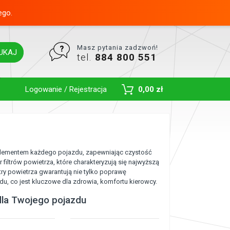
ego.
Masz pytania zadzwoń!
UKAJ
tel.
884 800 551
Toggle Dropdown
Logowanie / Rejestracja
0,00 zł
m elementem każdego pojazdu, zapewniając czystość
filtrów powietrza, które charakteryzują się najwyższą
ry powietrza gwarantują nie tylko poprawę
du, co jest kluczowe dla zdrowia, komfortu kierowcy.
 dla Twojego pojazdu