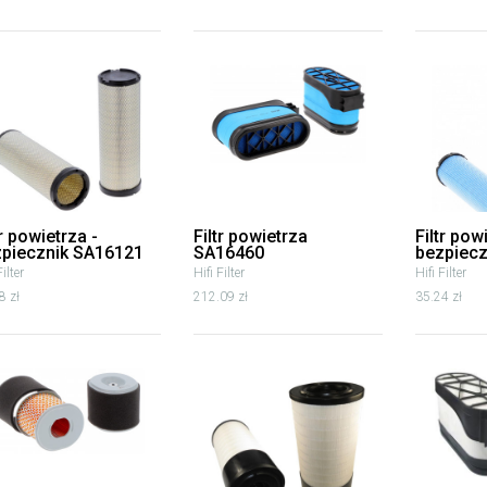
tr powietrza -
Filtr powietrza
Filtr pow
piecznik SA16121
SA16460
bezpiecz
Filter
Hifi Filter
Hifi Filter
8 zł
212.09 zł
35.24 zł