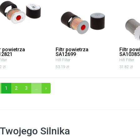
tr powietrza
Filtr powietrza
Filtr po
12821
SA12699
SA10385
Filter
Hifi Filter
Hifi Filter
2 zł
53.19 zł
31.82 zł
1
2
3
...
›
 Twojego Silnika