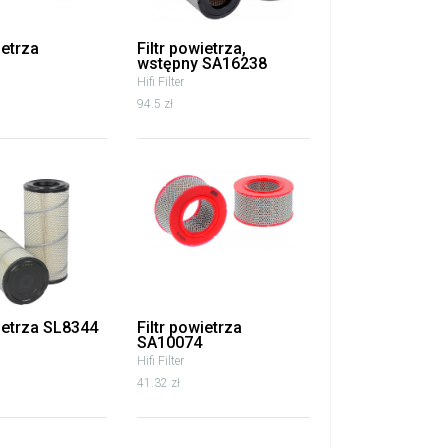
ietrza
Filtr powietrza,
wstępny SA16238
Hifi Filter
94.5 zł
wietrza SL8344
Filtr powietrza
SA10074
Hifi Filter
41.32 zł