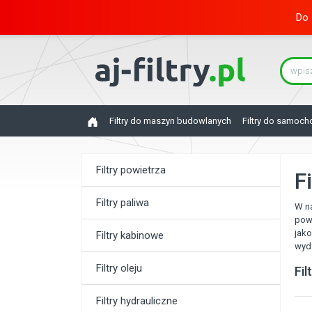
Do 
Filtry do maszyn budowlanych
Filtry do samoc
Filtry powietrza
F
Filtry paliwa
W na
powi
jako
Filtry kabinowe
wyda
Filtry oleju
Fi
Filtry hydrauliczne