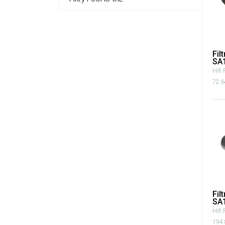
Fil
SA
Hifi 
72.6
Fil
SA
Hifi 
194.