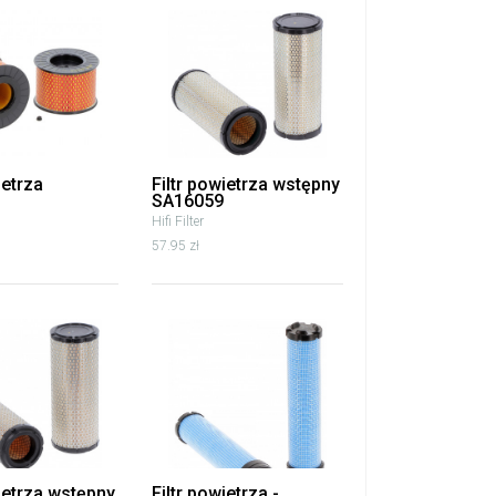
ietrza
Filtr powietrza wstępny
SA16059
Hifi Filter
57.95 zł
wietrza wstępny
Filtr powietrza -