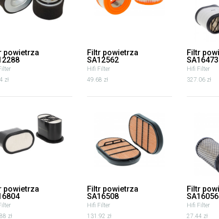
tr powietrza
Filtr powietrza
Filtr pow
12288
SA12562
SA16473
Filter
Hifi Filter
Hifi Filter
4 zł
49.68 zł
327.06 zł
tr powietrza
Filtr powietrza
Filtr pow
16804
SA16508
SA16056
Filter
Hifi Filter
Hifi Filter
88 zł
131.92 zł
27.44 zł