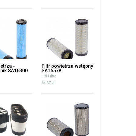
ietrza -
Filtr powietrza wstępny
nik SA16300
SA16578
Hifi Filter
64.87 zł