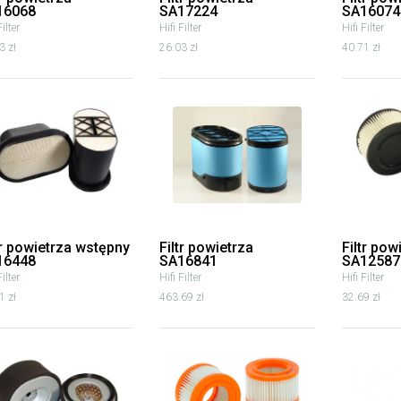
16068
SA17224
SA16074
Filter
Hifi Filter
Hifi Filter
3 zł
26.03 zł
40.71 zł
tr powietrza wstępny
Filtr powietrza
Filtr pow
16448
SA16841
SA12587
Filter
Hifi Filter
Hifi Filter
1 zł
463.69 zł
32.69 zł