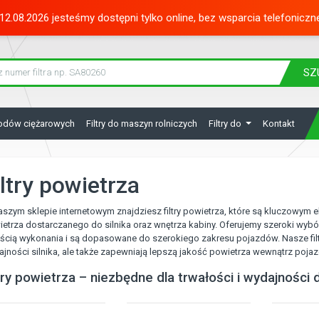
12.08.2026 jesteśmy dostępni tylko online, bez wsparcia telefoniczn
SZ
hodów ciężarowych
Filtry do maszyn rolniczych
Filtry do
Kontakt
iltry powietrza
szym sklepie internetowym znajdziesz filtry powietrza, które są kluczowy
etrza dostarczanego do silnika oraz wnętrza kabiny. Oferujemy szeroki wybór 
ścią wykonania i są dopasowane do szerokiego zakresu pojazdów. Nasze filt
jności silnika, ale także zapewniają lepszą jakość powietrza wewnątrz pojaz
ltry powietrza – niezbędne dla trwałości i wydajności