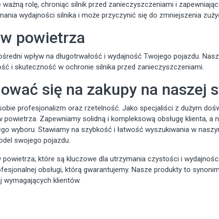
e ważną rolę, chroniąc silnik przed zanieczyszczeniami i zapewniają
mania wydajności silnika i może przyczynić się do zmniejszenia zużyc
rów powietrza
pośredni wpływ na długotrwałość i wydajność Twojego pojazdu. Nasz
ć i skuteczność w ochronie silnika przed zanieczyszczeniami.
ować się na zakupy na naszej s
sobie profesjonalizm oraz rzetelność. Jako specjaliści z dużym do
rów powietrza. Zapewniamy solidną i kompleksową obsługę klienta, a 
o wyboru. Stawiamy na szybkość i łatwość wyszukiwania w naszym 
odel swojego pojazdu.
w powietrza, które są kluczowe dla utrzymania czystości i wydajno
ofesjonalnej obsługi, którą gwarantujemy. Nasze produkty to synonim
j wymagających klientów.