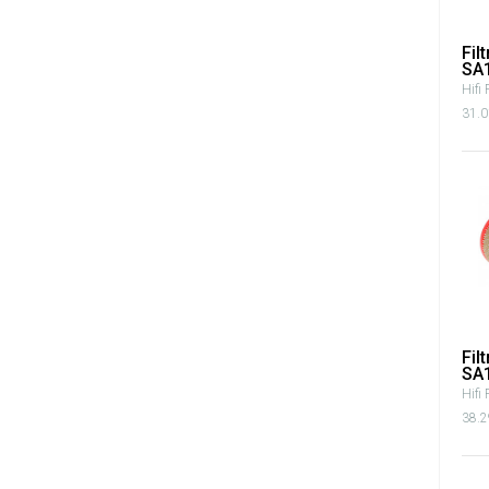
Fil
SA
Hifi 
31.0
Fil
SA
Hifi 
38.2