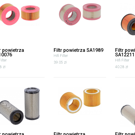
tr powietrza
Filtr powietrza SA1989
Filtr pow
10076
SA12211
Hifi Filter
Filter
Hifi Filter
39.05 zł
8 zł
40.28 zł
tr powietrza
Filtr powietrza
Filtr po