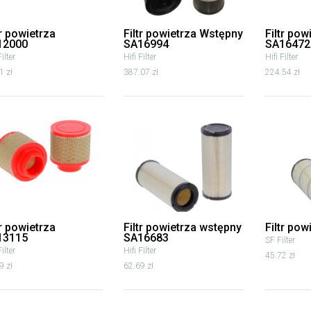
tr powietrza
Filtr powietrza Wstępny
Filtr pow
12000
SA16994
SA16472
Filter
Hifi Filter
Hifi Filter
1 zł
387.07 zł
224.54 zł
tr powietrza
Filtr powietrza wstępny
Filtr po
13115
SA16683
SF Filter
Filter
Hifi Filter
45.72 zł
9 zł
62.69 zł