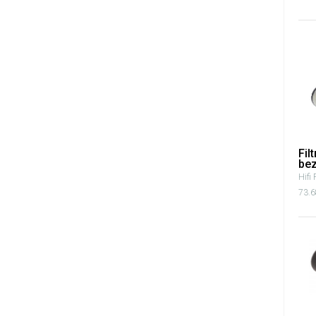
Fil
bez
Hifi 
73.6