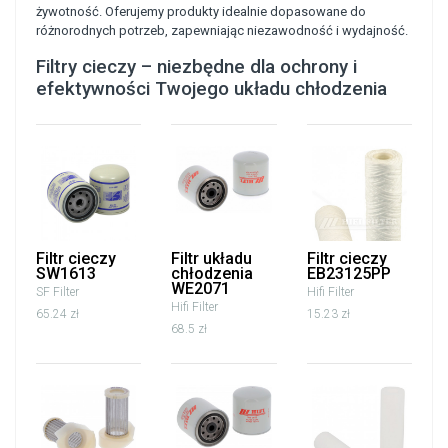
żywotność. Oferujemy produkty idealnie dopasowane do
różnorodnych potrzeb, zapewniając niezawodność i wydajność.
Filtry cieczy – niezbędne dla ochrony i
efektywności Twojego układu chłodzenia
Filtr cieczy
Filtr układu
Filtr cieczy
SW1613
chłodzenia
EB23125PP
WE2071
SF Filter
Hifi Filter
Hifi Filter
65.24 zł
15.23 zł
68.5 zł