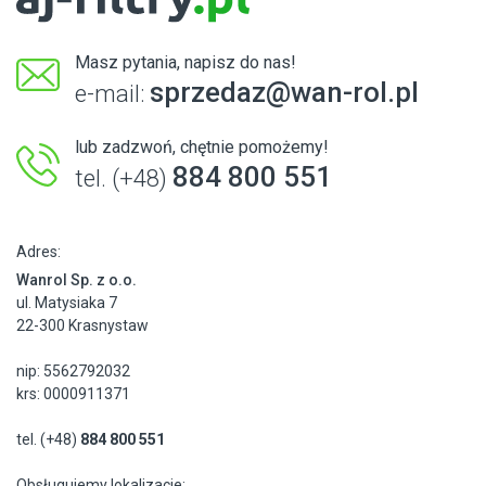
Masz pytania, napisz do nas!
sprzedaz@wan-rol.pl
e-mail:
lub zadzwoń, chętnie pomożemy!
884 800 551
tel. (+48)
Adres:
Wanrol Sp. z o.o.
ul. Matysiaka 7
22-300 Krasnystaw
nip: 5562792032
krs: 0000911371
tel. (+48)
884 800 551
Obsługujemy lokalizacje: