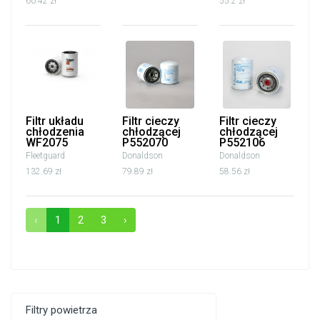
60.42 zł
55.2 zł
Filtr układu
Filtr cieczy
Filtr cieczy
chłodzenia
chłodzącej
chłodzącej
WF2075
P552070
P552106
Fleetguard
Donaldson
Donaldson
132.69 zł
79.89 zł
58.56 zł
‹
1
2
3
›
Filtry powietrza