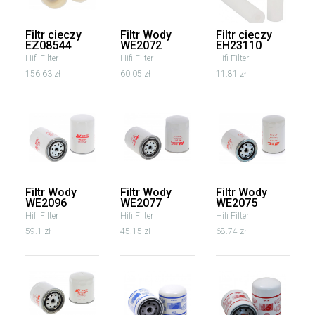
Filtr cieczy
Filtr Wody
Filtr cieczy
EZ08544
WE2072
EH23110
Hifi Filter
Hifi Filter
Hifi Filter
156.63 zł
60.05 zł
11.81 zł
Filtr Wody
Filtr Wody
Filtr Wody
WE2096
WE2077
WE2075
Hifi Filter
Hifi Filter
Hifi Filter
59.1 zł
45.15 zł
68.74 zł