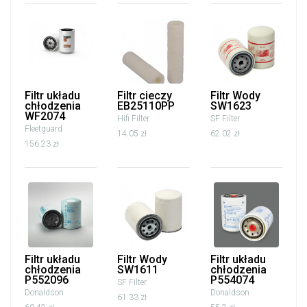
Filtr układu
Filtr cieczy
Filtr Wody
chłodzenia
EB25110PP
SW1623
WF2074
Hifi Filter
SF Filter
Fleetguard
14.05 zł
62.02 zł
156.23 zł
Filtr układu
Filtr Wody
Filtr układu
chłodzenia
SW1611
chłodzenia
P552096
P554074
SF Filter
Donaldson
Donaldson
61.33 zł