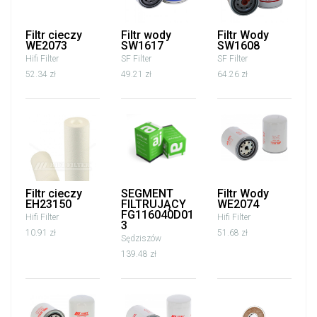
Filtr cieczy
Filtr wody
Filtr Wody
WE2073
SW1617
SW1608
Hifi Filter
SF Filter
SF Filter
52.34 zł
49.21 zł
64.26 zł
Filtr cieczy
SEGMENT
Filtr Wody
EH23150
FILTRUJĄCY
WE2074
FG116040D01
Hifi Filter
Hifi Filter
3
10.91 zł
51.68 zł
Sędziszów
139.48 zł