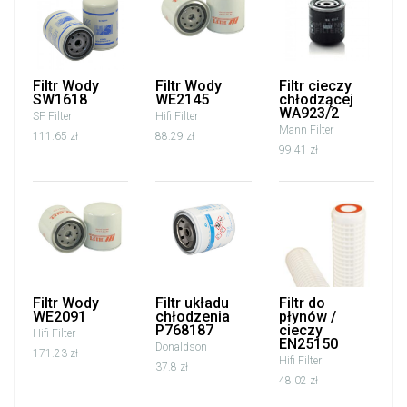
Filtr Wody
Filtr Wody
Filtr cieczy
SW1618
WE2145
chłodzącej
WA923/2
SF Filter
Hifi Filter
Mann Filter
111.65 zł
88.29 zł
99.41 zł
Filtr Wody
Filtr układu
Filtr do
WE2091
chłodzenia
płynów /
P768187
cieczy
Hifi Filter
EN25150
Donaldson
171.23 zł
Hifi Filter
37.8 zł
48.02 zł