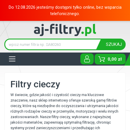
Do 12.08.2026 jesteśmy dostępni tylko online, bez wsparcia
telefonicznego.
SZUKAJ
Tog
0,00 zł
Filtry cieczy
W świecie, gdzie jakość i czystość cieczy ma kluczowe
znaczenie, nasz sklep internetowy oferuje szeroką gamę filtrów
cieczy, które są niezbędne do oczyszczania i utrzymania jakości
różnych rodzajów cieczy w przemyśle, motoryzacji i wielu innych
zastosowaniach. Nasze filtry cieczy, wykonane z najwyższej
jakości materiałów, zapewniają optymalną filtrację, chroniąc
systemy przed zanieczyszczeniami i przedłużając ich