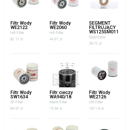
Filtr Wody
Filtr Wody
SEGMENT
WE2122
WE2060
FILTRUJĄCY
WS125SM011
Hifi Filter
Hifi Filter
Sędziszów
82.71 zł
44.97 zł
39.72 zł
Filtr Wody
Filtr cieczy
Filtr Wody
SW1634
WA940/18
WE2126
SF Filter
Mann Filter
Hifi Filter
89.67 zł
75.69 zł
167.14 zł