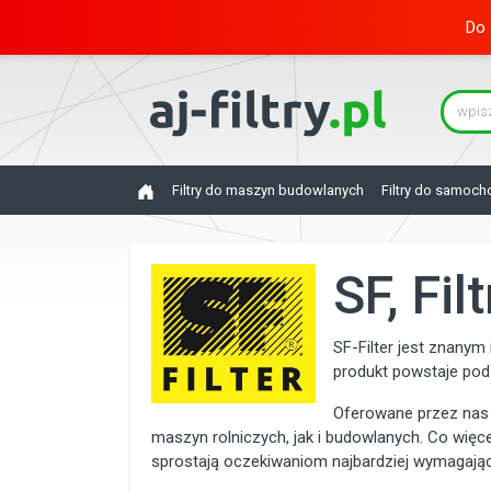
Do 
Filtry do maszyn budowlanych
Filtry do samoc
SF, Fi
SF-Filter jest znanym
produkt powstaje pod 
Oferowane przez nas 
maszyn rolniczych, jak i budowlanych. Co wię
sprostają oczekiwaniom najbardziej wymagają