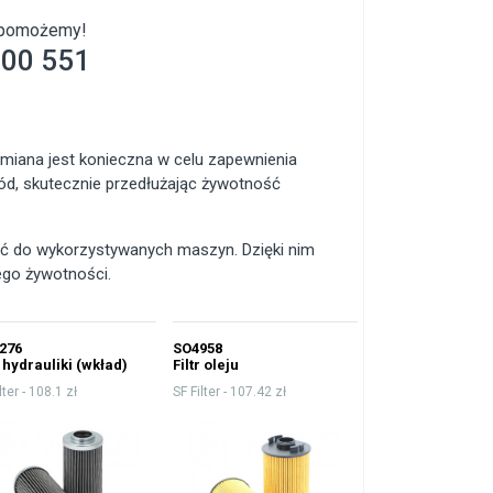
e pomożemy!
800 551
miana jest konieczna w celu zapewnienia
kód, skutecznie przedłużając żywotność
ać do wykorzystywanych maszyn. Dzięki nim
ego żywotności.
276
SO4958
r hydrauliki (wkład)
Filtr oleju
lter -
108.1 zł
SF Filter -
107.42 zł