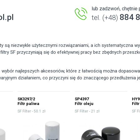
lub zadzwoń, chętni
l.pl
884 
tel. (+48)
y są niezwykle użytecznymi rozwiązaniami, a ich systematyczna wy
iltry SF przyczyniają się do efektywnej pracy bez zbędnych przesz
ki wybór najlepszych akcesoriów, które z łatwością można dopasow
waryjnym działaniem, co przyczyni się do znaczącego przedłużenia j
SK3297/2
SP4397
HY9
Filtr paliwa
Filtr oleju
Filt
SF Filter -
50.1 zł
SF Filter -
21 zł
SF Fi