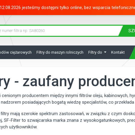
12.08.2026 jesteśmy dostępni tylko online, bez wsparcia telefoniczn
SZ
hodów ciężarowych
Filtry do maszyn rolniczych
Filtry do
Kontakt
ltry - zaufany produce
 i cenionym producentem między innymi filtrów oleju, kabinowych, hy
nadzorem posiadających bogatą wiedzę specjalistów, co przekłada s
filtry mają szerokie spektrum zastosowań, w związku z czym dosk
cej, SF-Filter to szwajcarska marka znana z wysokogatunkowych, pr
cych użytkowników.