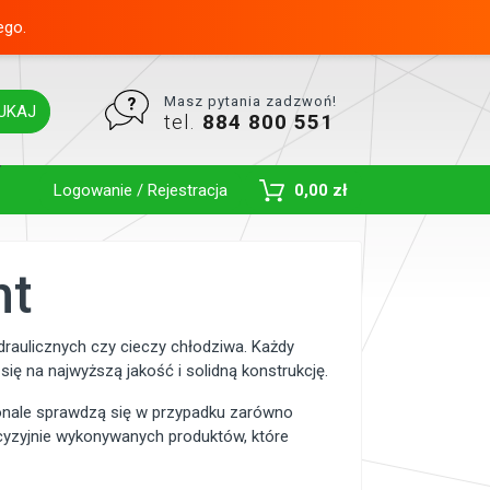
ego.
Masz pytania zadzwoń!
UKAJ
tel.
884 800 551
Toggle Dropdown
Logowanie / Rejestracja
0,00 zł
nt
draulicznych czy cieczy chłodziwa. Każdy
ię na najwyższą jakość i solidną konstrukcję.
onale sprawdzą się w przypadku zarówno
ecyzyjnie wykonywanych produktów, które