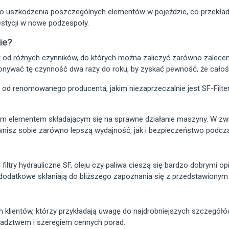
go uszkodzenia poszczególnych elementów w pojeździe, co przekład
stycji w nowe podzespoły.
ie?
t od różnych czynników, do których można zaliczyć zarówno zaleceni
onywać tę czynność dwa razy do roku, by zyskać pewność, że całoś
 od renomowanego producenta, jakim niezaprzeczalnie jest SF-Filte
ym elementem składającym się na sprawne działanie maszyny. W zwią
nisz sobie zarówno lepszą wydajność, jak i bezpieczeństwo podcza
iltry hydrauliczne SF, oleju czy paliwa cieszą się bardzo dobrymi op
re dodatkowe skłaniają do bliższego zapoznania się z przedstawion
 klientów, którzy przykładają uwagę do najdrobniejszych szczegółó
adztwem i szeregiem cennych porad.