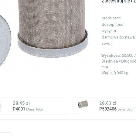
Zarejestruj się i
Z
producent:
dostępność:
wysyłka:
darmowa dostawa:
zwrot:
Wysokość
: 50.500
Średnica / Długoś
mm
Waga: 0.040 kg
28,45 zł
28,63 zł
P4001
P502406
Mann Filter
Donaldson