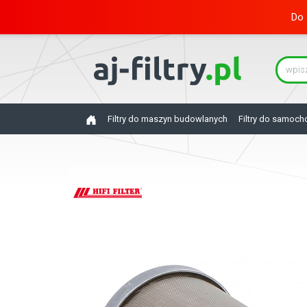
Do 
Filtry do maszyn budowlanych
Filtry do samoc