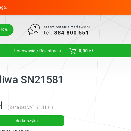
ego.
Masz pytania zadzwoń!
UKAJ
tel.
884 800 551
Toggle Dropdown
Logowanie / Rejestracja
0,00 zł
paliwa SN21581
ł
( cena bez VAT: 21.41 zł )
do koszyka