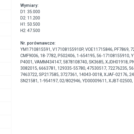
Wymiary:
D1: 35.000
D2: 11.200
H1: 50.500
H2: 47.500
Nr. porównawcze:
YM1710815591
,
V17108155910P
,
VOE11715846
,
PF7869
,
7
CMF9006
,
18-7782
,
P502406
,
1-654195
,
56-17108155910
,
Y
P4001
,
VAMM434147
,
5878108740
,
SK3685
,
XJDH01918
,
P
3082015
,
6663781
,
129335-55780
,
47530517
,
72276235
,
56
7463722
,
SP217585
,
3727361
,
14043-0018
,
XJAF-02176
,
2
SN21581
,
1-954197
,
02/802946
,
YD00009611
,
XJBT-02500
,