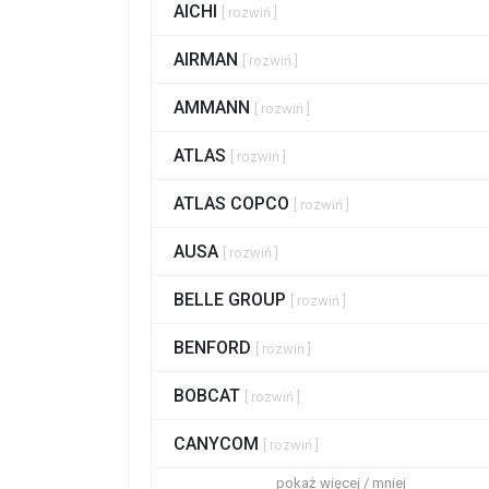
AICHI
[ rozwiń ]
AIRMAN
[ rozwiń ]
AMMANN
[ rozwiń ]
ATLAS
[ rozwiń ]
ATLAS COPCO
[ rozwiń ]
AUSA
[ rozwiń ]
BELLE GROUP
[ rozwiń ]
BENFORD
[ rozwiń ]
BOBCAT
[ rozwiń ]
CANYCOM
[ rozwiń ]
pokaż więcej / mniej