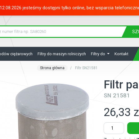
12.08.2026 jesteśmy dostępni tylko online, bez wsparcia telefoniczn
SZ
hodów ciężarowych
Filtry do maszyn rolniczych
Filtry do
Kontakt
Strona główna
Filtr SN21581
Filtr 
SN 21581
26,33 z