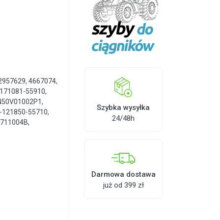
2957629
,
4667074
,
171081-55910
,
N50V01002P1
,
Szybka wysyłka
-121850-55710
,
24/48h
4711004B
,
Darmowa dostawa
już od 399 zł