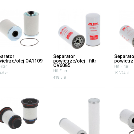
arator
Separator
Separato
ietrze/olej OA1109
powietrze/olej - filtr
powietrz
OV6085
Filter
Hifi Filter
Hifi Filter
46 zł
193.74 zł
418.5 zł