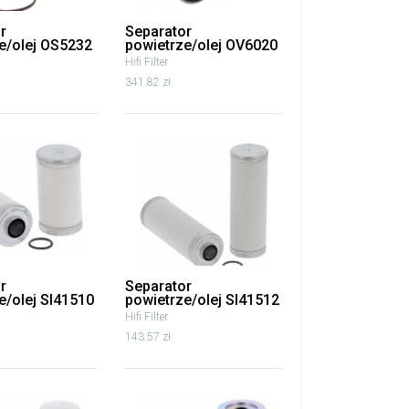
r
Separator
e/olej OS5232
powietrze/olej OV6020
Hifi Filter
341.82 zł
r
Separator
e/olej SI41510
powietrze/olej SI41512
Hifi Filter
143.57 zł