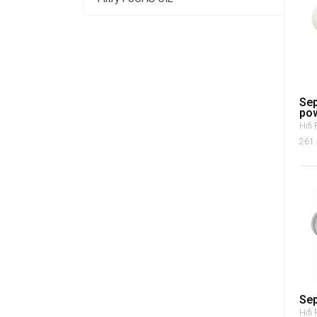
Sep
pow
Hifi 
261.
Se
Hifi 