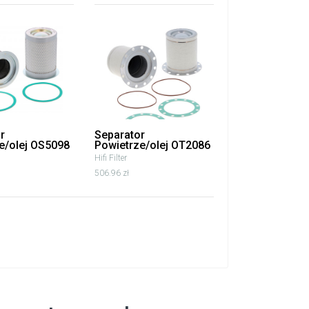
r
Separator
e/olej OS5098
Powietrze/olej OT2086
Hifi Filter
506.96 zł