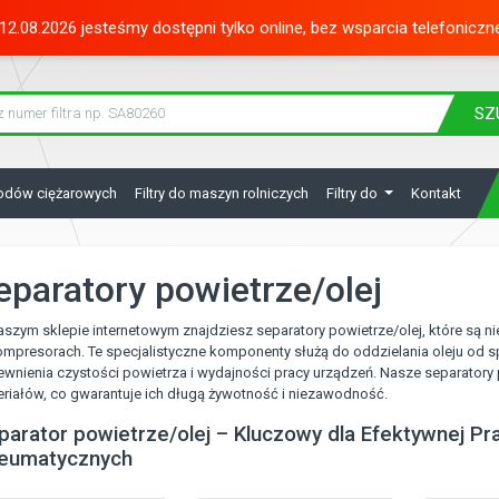
12.08.2026 jesteśmy dostępni tylko online, bez wsparcia telefoniczn
SZ
hodów ciężarowych
Filtry do maszyn rolniczych
Filtry do
Kontakt
eparatory powietrze/olej
szym sklepie internetowym znajdziesz separatory powietrze/olej, które są
mpresorach. Te specjalistyczne komponenty służą do oddzielania oleju od s
wnienia czystości powietrza i wydajności pracy urządzeń. Nasze separatory 
riałów, co gwarantuje ich długą żywotność i niezawodność.
parator powietrze/olej – Kluczowy dla Efektywnej 
eumatycznych