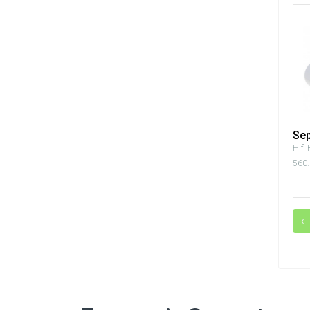
Se
Hifi 
560.
‹