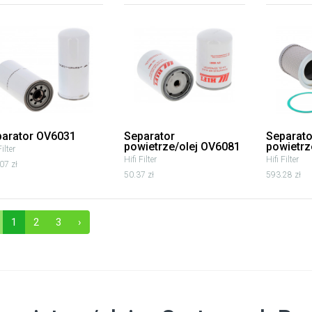
parator OV6031
Separator
Separato
powietrze/olej OV6081
powietrz
Filter
Hifi Filter
Hifi Filter
07 zł
50.37 zł
593.28 zł
1
2
3
›