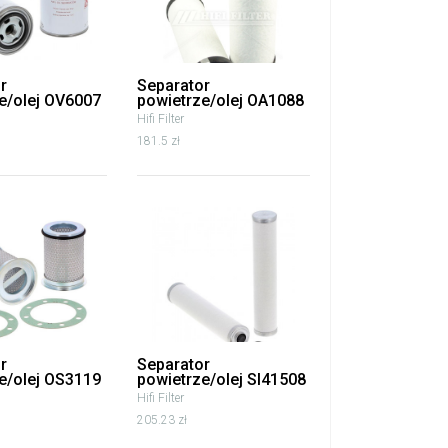
r
Separator
e/olej OV6007
powietrze/olej OA1088
Hifi Filter
181.5 zł
r
Separator
e/olej OS3119
powietrze/olej SI41508
Hifi Filter
205.23 zł