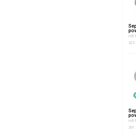
Sep
pow
Hifi 
325.
Sep
pow
Hifi 
391.