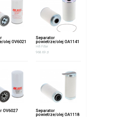
r
Separator
e/olej OV6021
powietrze/olej OA1141
Hifi Filter
968.69 zł
or OV6027
Separator
powietrze/olej OA1118