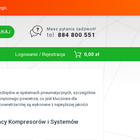
ego.
Masz pytania zadzwoń!
UKAJ
tel.
884 800 551
Toggle Dropdown
Logowanie / Rejestracja
0,00 zł
 niezbędne w systemach pneumatycznych, szczególnie
prężonego powietrza, co jest kluczowe dla
powietrze/olej są wykonane z najwyższej jakości
Pracy Kompresorów i Systemów