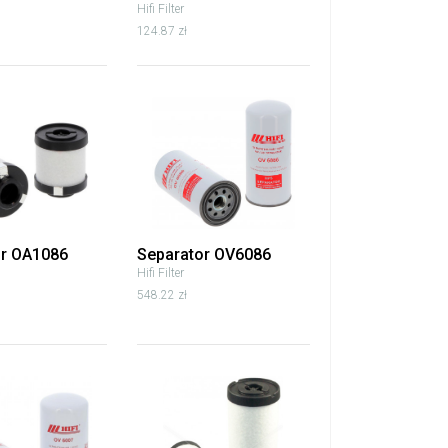
Hifi Filter
124.87 zł
or OA1086
Separator OV6086
Hifi Filter
548.22 zł