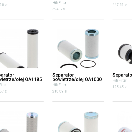
Hifi Filter
26 zł
447.51 zł
594.3 zł
arator
Separator
Separat
ietrze/olej OA1185
powietrze/olej OA1000
Hifi Filter
Filter
Hifi Filter
125.45 zł
87 zł
218.89 zł