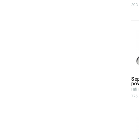
393.
Sep
pow
Hifi 
775.