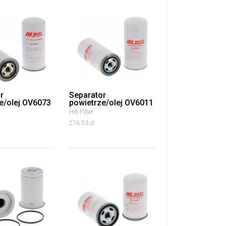
r
Separator
e/olej OV6073
powietrze/olej OV6011
Hifi Filter
276.53 zł