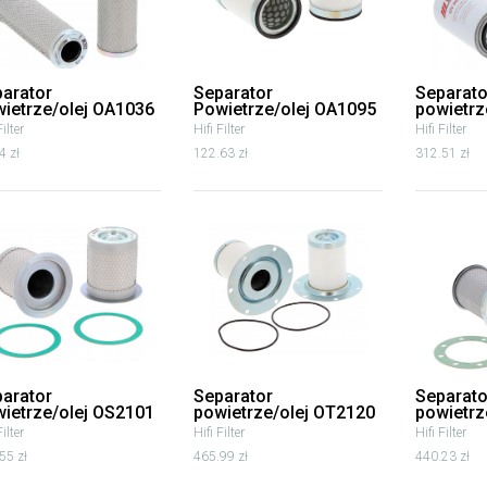
arator
Separator
Separato
ietrze/olej OA1036
Powietrze/olej OA1095
powietrz
Filter
Hifi Filter
Hifi Filter
4 zł
122.63 zł
312.51 zł
arator
Separator
Separato
ietrze/olej OS2101
powietrze/olej OT2120
powietrz
Filter
Hifi Filter
Hifi Filter
55 zł
465.99 zł
440.23 zł