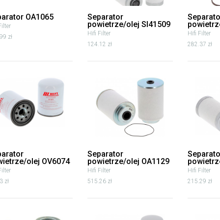
parator OA1065
Separator
Separato
powietrze/olej SI41509
powietrz
Filter
Hifi Filter
Hifi Filter
99 zł
124.12 zł
282.37 zł
arator
Separator
Separato
ietrze/olej OV6074
powietrze/olej OA1129
powietrz
Filter
Hifi Filter
Hifi Filter
3 zł
515.26 zł
215.29 zł