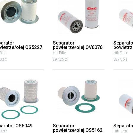
arator
Separator
Separato
ietrze/olej OS5227
powietrze/olej OV6076
powietrz
Filter
Hifi Filter
Hifi Filter
33 zł
297.25 zł
327.86 zł
parator OS5049
Separator
Separat
powietrze/olej OS5162
Filter
Hifi Filter