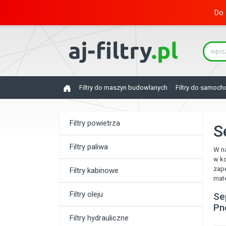
Do 
Filtry do maszyn budowlanych
Filtry do samoc
Filtry powietrza
S
Filtry paliwa
W na
w ko
zape
Filtry kabinowe
mate
Filtry oleju
Se
Pn
Filtry hydrauliczne