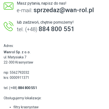
Masz pytania, napisz do nas!
sprzedaz@wan-rol.pl
e-mail:
lub zadzwoń, chętnie pomożemy!
884 800 551
tel. (+48)
Adres:
Wanrol Sp. z o.o.
ul. Matysiaka 7
22-300 Krasnystaw
nip: 5562792032
krs: 0000911371
tel. (+48)
884 800 551
Obsługujemy lokalizacje:
filtry krasnystaw