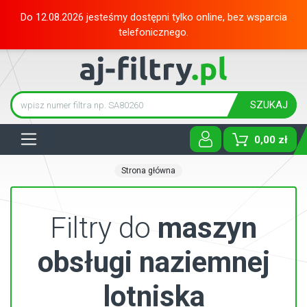
Do 12.08.2026 jesteśmy dostępni tylko online, bez wsparcia
telefonicznego.
SZUKAJ
Tog
0,00 zł
Strona główna
Filtry do
maszyn
obsługi naziemnej
lotniska