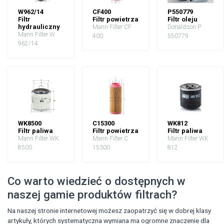
W962/14
CF400
P550779
Filtr
Filtr powietrza
Filtr oleju
hydrauliczny
Mann Filter CF
Donaldson P
Mann Filter W
400
550779
962/14
WK8500
C15300
WK812
Filtr paliwa
Filtr powietrza
Filtr paliwa
Mann Filter WK
Mann Filter C
Mann Filter WK
8500
15300
812
Co warto wiedzieć o dostępnych w
naszej gamie produktów filtrach?
Na naszej stronie internetowej możesz zaopatrzyć się w dobrej klasy
artykuły, których systematyczna wymiana ma ogromne znaczenie dla