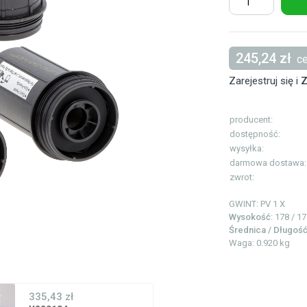
245,24 zł
ce
Zarejestruj się i
Z
producent:
dostępność:
wysyłka:
darmowa dostawa:
zwrot:
GWINT:
PV 1 X
Wysokość
: 178 / 
Średnica / Długoś
Waga: 0.920 kg
335,43 zł