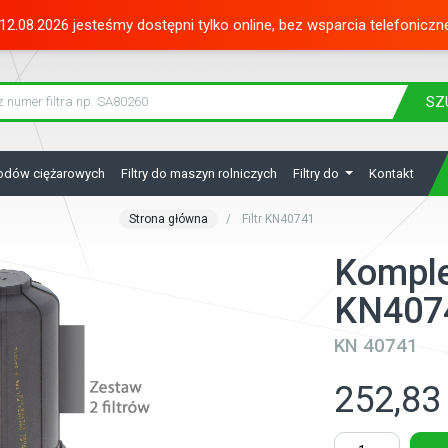
12.08.2026 jesteśmy dostępni tylko online, bez wsparcia telefoniczn
SZ
hodów ciężarowych
Filtry do maszyn rolniczych
Filtry do
Kontakt
Strona główna
Filtr KN40741
Komple
KN407
KN 40741
252,83 