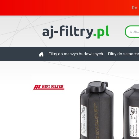
Do 
Filtry do maszyn budowlanych
Filtry do samoc