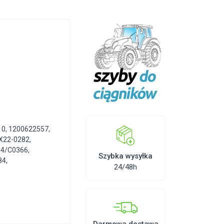
10
,
1200622557
,
X22-0282
,
34/C0366
,
Szybka wysyłka
84
,
24/48h
Darmowa dostawa