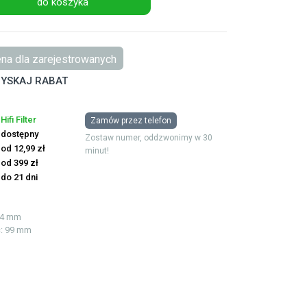
do koszyka
na dla zarejestrowanych
YSKAJ RABAT
Hifi Filter
Zamów przez telefon
dostępny
Zostaw numer, oddzwonimy w 30
od 12,99 zł
minut!
od 399 zł
do 21 dni
174 mm
ć
: 99 mm