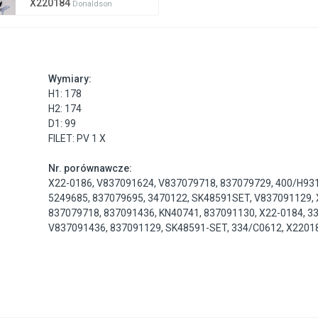
X220184
Donaldson
Wymiary:
H1: 178
H2: 174
D1: 99
FILET: PV 1 X
Nr. porównawcze:
X22-0186
,
V837091624
,
V837079718
,
837079729
,
400/H93
5249685
,
837079695
,
3470122
,
SK48591SET
,
V837091129
,
837079718
,
837091436
,
KN40741
,
837091130
,
X22-0184
,
3
V837091436
,
837091129
,
SK48591-SET
,
334/C0612
,
X2201