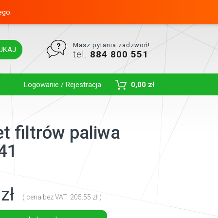
ego.
Masz pytania zadzwoń!
UKAJ
tel.
884 800 551
Toggle Dropdown
Logowanie / Rejestracja
0,00 zł
t filtrów paliwa
41
zł
( cena bez VAT: 205.55 zł )