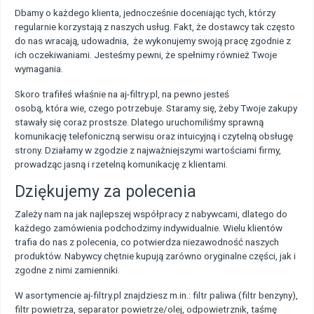
Dbamy o każdego klienta, jednocześnie doceniając tych, którzy
regularnie korzystają z naszych usług. Fakt, że dostawcy tak często
do nas wracają, udowadnia, że wykonujemy swoją pracę zgodnie z
ich oczekiwaniami. Jesteśmy pewni, że spełnimy również Twoje
wymagania.
Skoro trafiłeś właśnie na aj-filtry.pl, na pewno jesteś
osobą, która wie, czego potrzebuje. Staramy się, żeby Twoje zakupy
stawały się coraz prostsze. Dlatego uruchomiliśmy sprawną
komunikację telefoniczną serwisu oraz intuicyjną i czytelną obsługę
strony. Działamy w zgodzie z najważniejszymi wartościami firmy,
prowadząc jasną i rzetelną komunikację z klientami.
Dziękujemy za polecenia
Zależy nam na jak najlepszej współpracy z nabywcami, dlatego do
każdego zamówienia podchodzimy indywidualnie. Wielu klientów
trafia do nas z polecenia, co potwierdza niezawodność naszych
produktów. Nabywcy chętnie kupują zarówno oryginalne części, jak i
zgodne z nimi zamienniki.
W asortymencie aj-filtry.pl znajdziesz m.in.: filtr paliwa (filtr benzyny),
filtr powietrza, separator powietrze/olej, odpowietrznik, taśmę