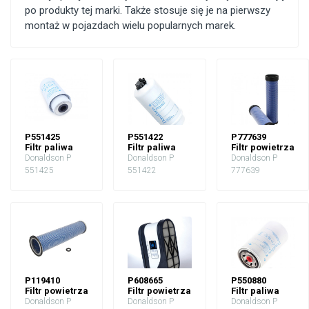
po produkty tej marki. Także stosuje się je na pierwszy
montaż w pojazdach wielu popularnych marek.
P551425
P551422
P777639
Filtr paliwa
Filtr paliwa
Filtr powietrza
Donaldson P
Donaldson P
Donaldson P
551425
551422
777639
P119410
P608665
P550880
Filtr powietrza
Filtr powietrza
Filtr paliwa
Donaldson P
Donaldson P
Donaldson P