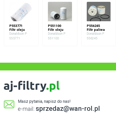
P553771
P551100
P556245
Filtr oleju
Filtr oleju
Filtr paliwa
Donaldson P
Donaldson P
Donaldson P
553771
551100
556245
Masz pytania, napisz do nas!
sprzedaz@wan-rol.pl
e-mail: