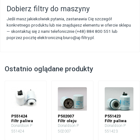
Dobierz filtry do maszyny
Jeśli masz jakiekolwiek pytania, zastanawia Cię szczegół
konkretnego produktu lub nie znajdujesz elementu w ofercie sklepu
— skontaktuj się z nami telefonicznie (+48) 884 800 551 lub
poprzez pocztę elektroniczną biuro@aj-filtry.pl.
Ostatnio oglądane produkty
P551424
P502007
P551423
Filtr paliwa
Filtr oleju
Filtr paliwa
Donaldson P
Donaldson P
Donaldson P
551424
502007
551423