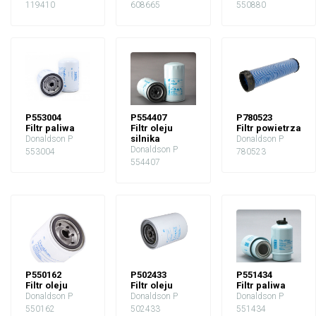
119410
608665
550880
P553004
P554407
P780523
Filtr paliwa
Filtr oleju
Filtr powietrza
silnika
Donaldson P
Donaldson P
Donaldson P
553004
780523
554407
P550162
P502433
P551434
Filtr oleju
Filtr oleju
Filtr paliwa
Donaldson P
Donaldson P
Donaldson P
550162
502433
551434