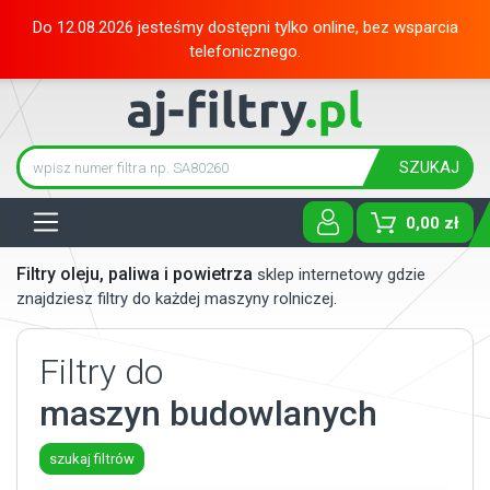
Do 12.08.2026 jesteśmy dostępni tylko online, bez wsparcia
telefonicznego.
SZUKAJ
Tog
0,00 zł
Filtry oleju, paliwa i powietrza
sklep internetowy gdzie
znajdziesz filtry do każdej maszyny rolniczej.
Filtry do
maszyn budowlanych
szukaj filtrów