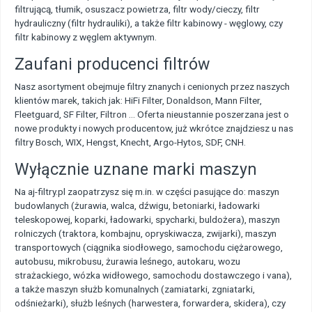
filtrującą, tłumik, osuszacz powietrza, filtr wody/cieczy, filtr
hydrauliczny (filtr hydrauliki), a także filtr kabinowy - węglowy, czy
filtr kabinowy z węglem aktywnym.
Zaufani producenci filtrów
Nasz asortyment obejmuje filtry znanych i cenionych przez naszych
klientów marek, takich jak: HiFi Filter, Donaldson, Mann Filter,
Fleetguard, SF Filter, Filtron ... Oferta nieustannie poszerzana jest o
nowe produkty i nowych producentow, już wkrótce znajdziesz u nas
filtry Bosch, WIX, Hengst, Knecht, Argo-Hytos, SDF, CNH.
Wyłącznie uznane marki maszyn
Na aj-filtry.pl zaopatrzysz się m.in. w części pasujące do: maszyn
budowlanych (żurawia, walca, dźwigu, betoniarki, ładowarki
teleskopowej, koparki, ładowarki, spycharki, buldożera), maszyn
rolniczych (traktora, kombajnu, opryskiwacza, zwijarki), maszyn
transportowych (ciągnika siodłowego, samochodu ciężarowego,
autobusu, mikrobusu, żurawia leśnego, autokaru, wozu
strażackiego, wózka widłowego, samochodu dostawczego i vana),
a także maszyn służb komunalnych (zamiatarki, zgniatarki,
odśnieżarki), służb leśnych (harwestera, forwardera, skidera), czy