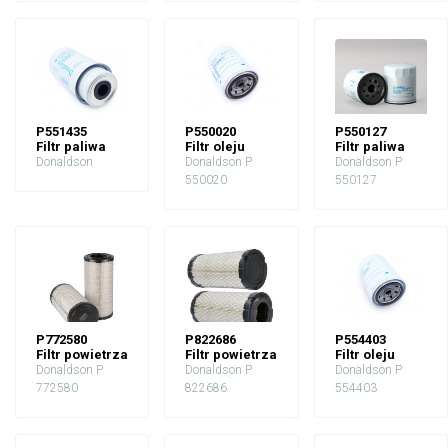
P551435
P550020
P550127
Filtr paliwa
Filtr oleju
Filtr paliwa
Donaldson
Donaldson P
Donaldson P
550020
550127
P772580
P822686
P554403
Filtr powietrza
Filtr powietrza
Filtr oleju
Donaldson P
Donaldson P
Donaldson P
772580
822686
554403