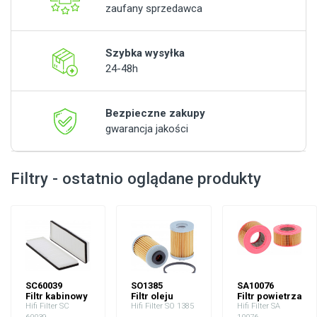
zaufany sprzedawca
Szybka wysyłka
24-48h
Bezpieczne zakupy
gwarancja jakości
Filtry - ostatnio oglądane produkty
SC60039
SO1385
SA10076
Filtr kabinowy
Filtr oleju
Filtr powietrza
Hifi Filter SC
Hifi Filter SO 1385
Hifi Filter SA