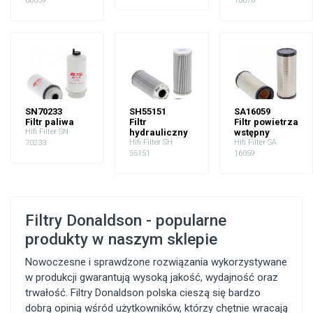
60039
10076
SN70233
SH55151
SA16059
Filtr paliwa
Filtr
Filtr powietrza
Hifi Filter SN
hydrauliczny
wstępny
Hifi Filter SH
Hifi Filter SA
70233
55151
16059
Filtry Donaldson - popularne
produkty w naszym sklepie
Nowoczesne i sprawdzone rozwiązania wykorzystywane
w produkcji gwarantują wysoką jakość, wydajność oraz
trwałość. Filtry Donaldson polska cieszą się bardzo
dobrą opinią wśród użytkowników, którzy chętnie wracają