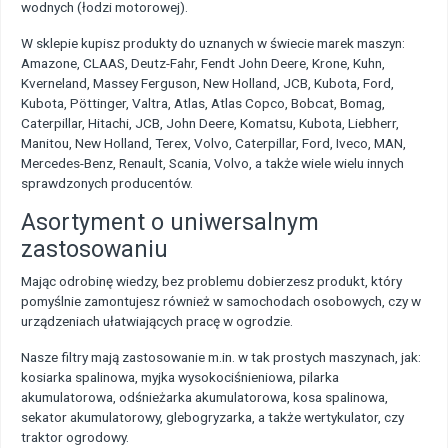
wodnych (łodzi motorowej).
W sklepie kupisz produkty do uznanych w świecie marek maszyn:
Amazone, CLAAS, Deutz-Fahr, Fendt John Deere, Krone, Kuhn,
Kverneland, Massey Ferguson, New Holland, JCB, Kubota, Ford,
Kubota, Pöttinger, Valtra, Atlas, Atlas Copco, Bobcat, Bomag,
Caterpillar, Hitachi, JCB, John Deere, Komatsu, Kubota, Liebherr,
Manitou, New Holland, Terex, Volvo, Caterpillar, Ford, Iveco, MAN,
Mercedes-Benz, Renault, Scania, Volvo, a także wiele wielu innych
sprawdzonych producentów.
Asortyment o uniwersalnym
zastosowaniu
Mając odrobinę wiedzy, bez problemu dobierzesz produkt, który
pomyślnie zamontujesz również w samochodach osobowych, czy w
urządzeniach ułatwiających pracę w ogrodzie.
Nasze filtry mają zastosowanie m.in. w tak prostych maszynach, jak:
kosiarka spalinowa, myjka wysokociśnieniowa, pilarka
akumulatorowa, odśnieżarka akumulatorowa, kosa spalinowa,
sekator akumulatorowy, glebogryzarka, a także wertykulator, czy
traktor ogrodowy.