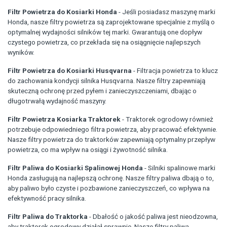
Filtr Powietrza do Kosiarki Honda
- Jeśli posiadasz maszynę marki
Honda, nasze filtry powietrza są zaprojektowane specjalnie z myślą o
optymalnej wydajności silników tej marki. Gwarantują one dopływ
czystego powietrza, co przekłada się na osiągnięcie najlepszych
wyników.
Filtr Powietrza do Kosiarki Husqvarna
- Filtracja powietrza to klucz
do zachowania kondycji silnika Husqvarna. Nasze filtry zapewniają
skuteczną ochronę przed pyłem i zanieczyszczeniami, dbając o
długotrwałą wydajność maszyny.
Filtr Powietrza Kosiarka Traktorek
- Traktorek ogrodowy również
potrzebuje odpowiedniego filtra powietrza, aby pracować efektywnie.
Nasze filtry powietrza do traktorków zapewniają optymalny przepływ
powietrza, co ma wpływ na osiągi i żywotność silnika.
Filtr Paliwa do Kosiarki Spalinowej Honda
- Silniki spalinowe marki
Honda zasługują na najlepszą ochronę. Nasze filtry paliwa dbają o to,
aby paliwo było czyste i pozbawione zanieczyszczeń, co wpływa na
efektywność pracy silnika.
Filtr Paliwa do Traktorka
- Dbałość o jakość paliwa jest nieodzowna,
aby traktorek ogrodowy działał sprawnie. Nasze filtry paliwa