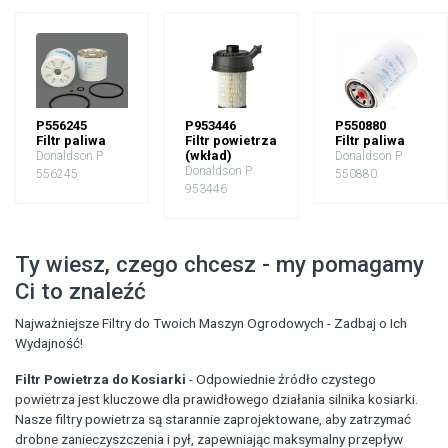
P556245
P953446
P550880
Filtr paliwa
Filtr powietrza
Filtr paliwa
(wkład)
Donaldson P
Donaldson P
Donaldson P
556245
550880
953446
Ty wiesz, czego chcesz - my pomagamy
Ci to znaleźć
Najważniejsze Filtry do Twoich Maszyn Ogrodowych - Zadbaj o Ich
Wydajność!
Filtr Powietrza do Kosiarki
- Odpowiednie źródło czystego
powietrza jest kluczowe dla prawidłowego działania silnika kosiarki.
Nasze filtry powietrza są starannie zaprojektowane, aby zatrzymać
drobne zanieczyszczenia i pył, zapewniając maksymalny przepływ