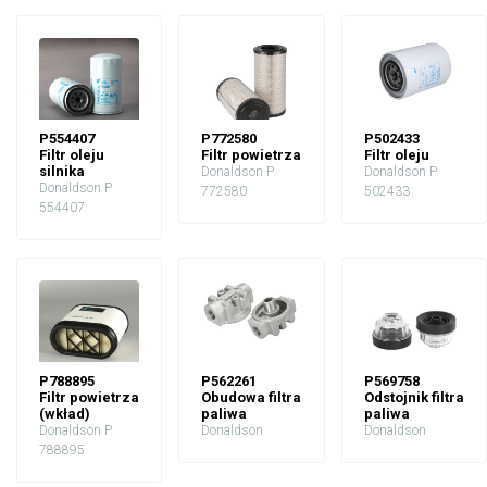
P554407
P772580
P502433
Filtr oleju
Filtr powietrza
Filtr oleju
silnika
Donaldson P
Donaldson P
Donaldson P
772580
502433
554407
P788895
P562261
P569758
Filtr powietrza
Obudowa filtra
Odstojnik filtra
(wkład)
paliwa
paliwa
Donaldson P
Donaldson
Donaldson
788895