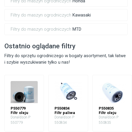
Filtry do maszyn ogrodniczych
Honda
Filtry do maszyn ogrodniczych
Kawasaki
Filtry do maszyn ogrodniczych
MTD
Ostatnio oglądane filtry
Filtry do sprzętu ogrodniczego w bogaty asortyment, tak łatwe
i szybie wyszukiwanie tylko u nas!
P550779
P550834
P550835
Filtr oleju
Filtr paliwa
Filtr oleju
Donaldson P
Donaldson P
Donaldson P
550779
550834
550835