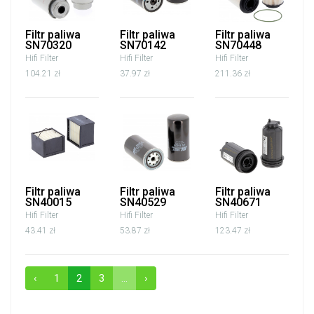
Filtr paliwa
Filtr paliwa
Filtr paliwa
SN70320
SN70142
SN70448
Hifi Filter
Hifi Filter
Hifi Filter
104.21 zł
37.97 zł
211.36 zł
Filtr paliwa
Filtr paliwa
Filtr paliwa
SN40015
SN40529
SN40671
Hifi Filter
Hifi Filter
Hifi Filter
43.41 zł
53.87 zł
123.47 zł
‹
1
2
3
...
›