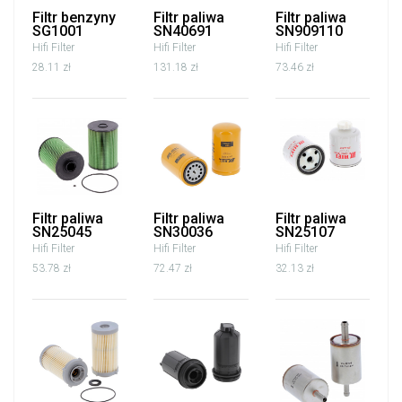
Filtr benzyny
Filtr paliwa
Filtr paliwa
SG1001
SN40691
SN909110
Hifi Filter
Hifi Filter
Hifi Filter
28.11 zł
131.18 zł
73.46 zł
Filtr paliwa
Filtr paliwa
Filtr paliwa
SN25045
SN30036
SN25107
Hifi Filter
Hifi Filter
Hifi Filter
53.78 zł
72.47 zł
32.13 zł