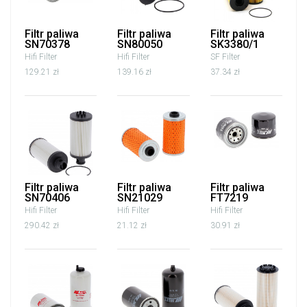
Filtr paliwa
Filtr paliwa
Filtr paliwa
SN70378
SN80050
SK3380/1
Hifi Filter
Hifi Filter
SF Filter
129.21 zł
139.16 zł
37.34 zł
Filtr paliwa
Filtr paliwa
Filtr paliwa
SN70406
SN21029
FT7219
Hifi Filter
Hifi Filter
Hifi Filter
290.42 zł
21.12 zł
30.91 zł