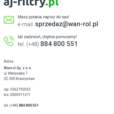
Masz pytania, napisz do nas!
sprzedaz@wan-rol.pl
e-mail:
lub zadzwoń, chętnie pomożemy!
884 800 551
tel. (+48)
Adres:
Wanrol Sp. z o.o.
ul. Matysiaka 7
22-300 Krasnystaw
nip: 5562792032
krs: 0000911371
tel. (+48)
884 800 551