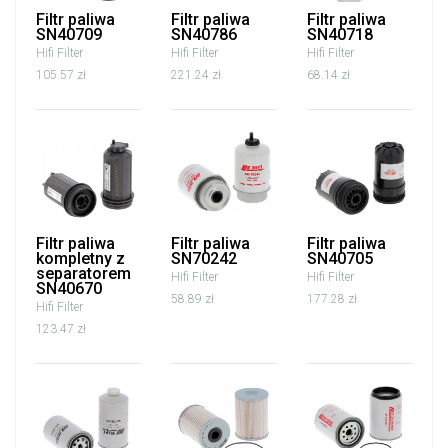
Filtr paliwa
Filtr paliwa
Filtr paliwa
SN40709
SN40786
SN40718
Hifi Filter
Hifi Filter
Hifi Filter
105.57 zł
221.24 zł
68.14 zł
Filtr paliwa
Filtr paliwa
Filtr paliwa
kompletny z
SN70242
SN40705
separatorem
Hifi Filter
Hifi Filter
SN40670
58.89 zł
177.28 zł
Hifi Filter
123.47 zł