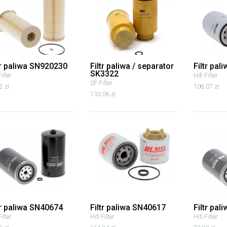
tr paliwa SN920230
Filtr paliwa / separator
Filtr pa
SK3322
Filter
Hifi Filter
SF Filter
2 zł
108.07 zł
133.06 zł
tr paliwa SN40674
Filtr paliwa SN40617
Filtr pal
Filter
Hifi Filter
Hifi Filter