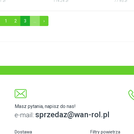
1 zł
114.24 zł
77.93 zł
1
2
3
...
›
Masz pytania, napisz do nas!
sprzedaz@wan-rol.pl
e-mail:
Dostawa
Filtry powietrza