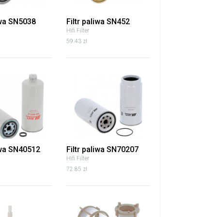
iwa SN5038
Filtr paliwa SN452
Hifi Filter
59.43 zł
liwa SN40512
Filtr paliwa SN70207
Hifi Filter
72.85 zł