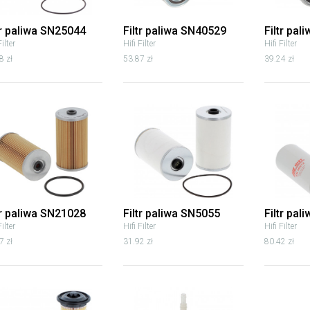
tr paliwa SN25044
Filtr paliwa SN40529
Filtr pal
Filter
Hifi Filter
Hifi Filter
8 zł
53.87 zł
39.24 zł
tr paliwa SN21028
Filtr paliwa SN5055
Filtr pa
Filter
Hifi Filter
Hifi Filter
7 zł
31.92 zł
80.42 zł