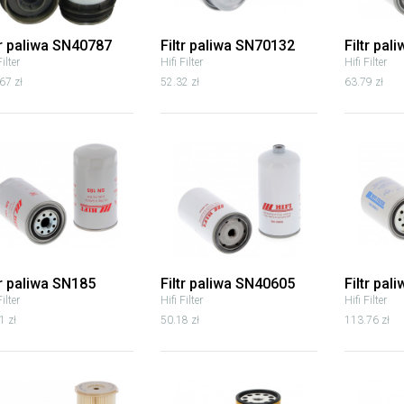
tr paliwa SN40787
Filtr paliwa SN70132
Filtr pal
Filter
Hifi Filter
Hifi Filter
67 zł
52.32 zł
63.79 zł
tr paliwa SN185
Filtr paliwa SN40605
Filtr pa
Filter
Hifi Filter
Hifi Filter
1 zł
50.18 zł
113.76 zł