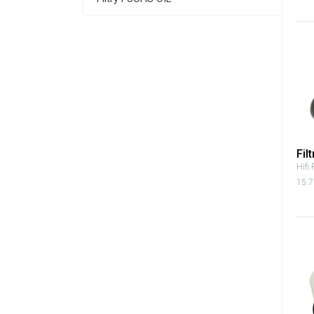
Fil
Hifi 
15.7