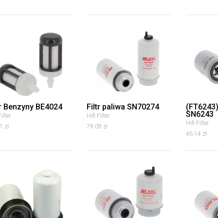
tr Benzyny BE4024
Filtr paliwa SN70274
(FT6243) 
SN6243
Filter
Hifi Filter
Hifi Filter
1 zł
79.09 zł
46.14 zł