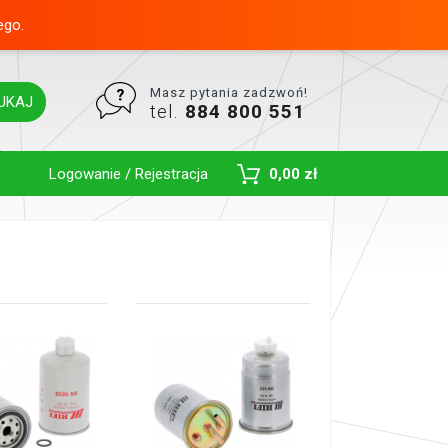
ego.
Masz pytania zadzwoń!
UKAJ
tel.
884 800 551
Toggle Dropdown
Logowanie / Rejestracja
0,00 zł