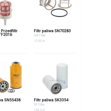
Przedfiltr
Filtr paliwa SN70283
TF2016
Hifi Filter
13.33 zł
liwa SN55438
Filtr paliwa SK3354
SF Filter
133.3 zł