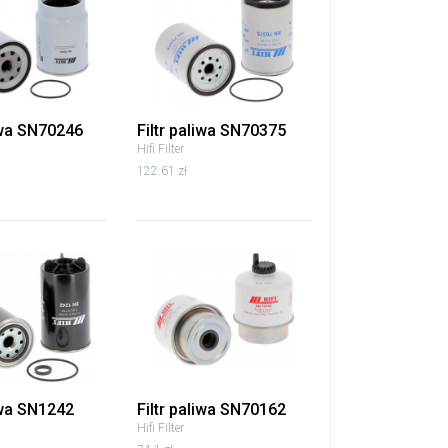
liwa SN70246
Filtr paliwa SN70375
Hifi Filter
122.61 zł
iwa SN1242
Filtr paliwa SN70162
Hifi Filter