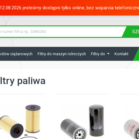
12.08.2026 jesteśmy dostępni tylko online, bez wsparcia telefoniczn
SZ
hodów ciężarowych
Filtry do maszyn rolniczych
Filtry do
Kontakt
iltry paliwa