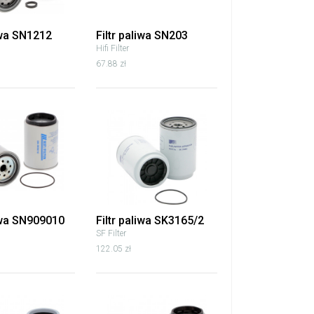
iwa SN1212
Filtr paliwa SN203
Hifi Filter
67.88 zł
liwa SN909010
Filtr paliwa SK3165/2
SF Filter
122.05 zł