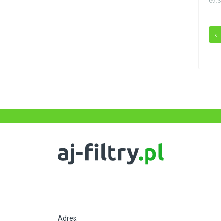
69.3
‹
Adres: