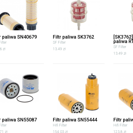
tr paliwa SN40679
Filtr paliwa SK3762
[SK3762] 
paliwa R
Filter
SF Filter
SF Filter
6 zł
13.49 zł
13.49 zł
tr paliwa SN55087
Filtr paliwa SN55444
Filtr pa
Filter
Hifi Filter
Hifi Filter
71 zł
154.03 zł
123.8 zł