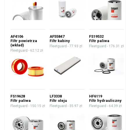
AF4106
AF55847
FS19532
Filtr powietrza
Filtr kabiny
Filtr paliwa
(wkład)
Fleetguard -
77.93 zł
Fleetguard -
176.31 zł
Fleetguard -
62.12 zł
FS19628
LF3338
HF6119
Filtr paliwa
Filtr oleju
Filtr hydrauliczny
Fleetguard -
150.15 zł
Fleetguard -
35.97 zł
Fleetguard -
64.39 zł