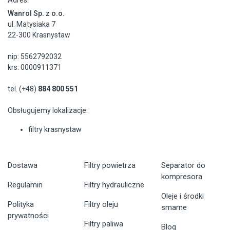
Adres:
Wanrol Sp. z o.o.
ul. Matysiaka 7
22-300 Krasnystaw
nip: 5562792032
krs: 0000911371
tel. (+48)
884 800 551
Obsługujemy lokalizacje:
filtry krasnystaw
Dostawa
Filtry powietrza
Separator do
kompresora
Regulamin
Filtry hydrauliczne
Oleje i środki
Polityka
Filtry oleju
smarne
prywatności
Filtry paliwa
Blog