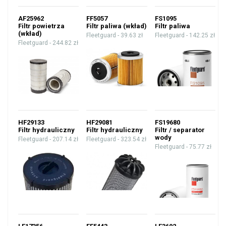
AF25962
FF5057
FS1095
Filtr powietrza
Filtr paliwa (wkład)
Filtr paliwa
(wkład)
Fleetguard -
39.63 zł
Fleetguard -
142.25 zł
Fleetguard -
244.82 zł
HF29133
HF29081
FS19680
Filtr hydrauliczny
Filtr hydrauliczny
Filtr / separator
wody
Fleetguard -
207.14 zł
Fleetguard -
323.54 zł
Fleetguard -
75.77 zł