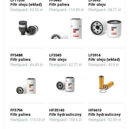
LF17356
FF5443
LF3692
Filtr oleju (wkład)
Filtr paliwa
Filtr oleju
Fleetguard -
92.55 zł
Fleetguard -
119.99 zł
Fleetguard -
28.77 zł
FF5488
LF3345
LF3914
Filtr paliwa
Filtr oleju
Filtr oleju (wkład)
Fleetguard -
84.43 zł
Fleetguard -
52.77 zł
Fleetguard -
43.9 zł
FF5794
HF35140
HF6610
Filtr paliwa
Filtr hydrauliczny
Filtr hydrauliczny
Fleetguard -
116.03 zł
Fleetguard -
158.6 zł
Fleetguard -
92.59 zł