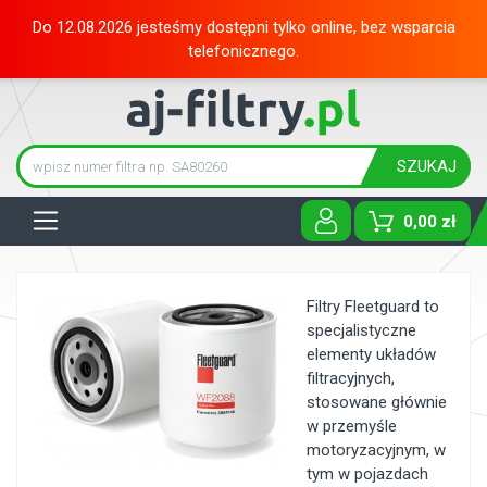
Do 12.08.2026 jesteśmy dostępni tylko online, bez wsparcia
telefonicznego.
SZUKAJ
Tog
0,00 zł
Filtry Fleetguard to
specjalistyczne
elementy układów
filtracyjnych,
stosowane głównie
w przemyśle
motoryzacyjnym, w
tym w pojazdach