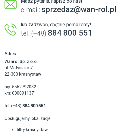
Masz pytania, napisz do nas!
sprzedaz@wan-rol.pl
e-mail:
lub zadzwoń, chętnie pomożemy!
884 800 551
tel. (+48)
Adres:
Wanrol Sp. z o.o.
ul. Matysiaka 7
22-300 Krasnystaw
nip: 5562792032
krs: 0000911371
tel. (+48)
884 800 551
Obsługujemy lokalizacje:
filtry krasnystaw