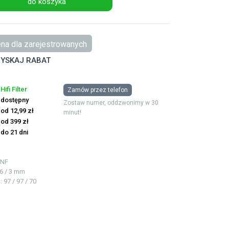
do koszyka
na dla zarejestrowanych
YSKAJ RABAT
Hifi Filter
Zamów przez telefon
dostępny
Zostaw numer, oddzwonimy w 30
od 12,99 zł
minut!
od 399 zł
do 21 dni
UNF
76 / 3 mm
ć
: 97 / 97 / 70