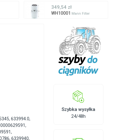
349,54 zł
WH10001
Mann Filter
Szybka wysyłka
24/48h
5345
,
633994.0
,
,
0000629591
,
89591
,
0786
,
6339940
,