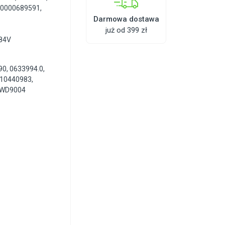
,
0000689591
,
Darmowa dostawa
już od 399 zł
784V
0, 0633994.0,
 10440983,
, WD9004