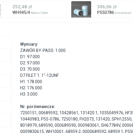
252,48 zł
306,06 zł
WH945/4
P550786
Mann Filter
Donaldson
Wymiary:
ZAWÓR BY-PASS: 1.000
D1: 97.000
D2: 97.000
D3: 70.000
D7 FILET 1: 1"-12UNF
H1: 178.000
H2: 176.000
H3: 3.000
Nr. porównawcze:
7250151
,
00689592
,
10428561
,
131420.1
,
1035049976
,
HF3
10440983
,
P55-0786
,
7250180
,
FH2073
,
131420
,
SPH12550
8018979
,
689590
,
000689590
,
000983061
,
SH67784V
,
0006
0009830615
,
WH10001
,
68959.2
,
0000689592
,
68959.1
,
P55