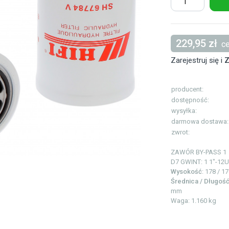
229,95 zł
ce
Zarejestruj się i
Z
producent:
dostępność:
wysyłka:
darmowa dostawa:
zwrot:
ZAWÓR BY-PASS
1
D7 GWINT: 1
1"-12
Wysokość
: 178 / 1
Średnica / Długoś
mm
Waga: 1.160 kg