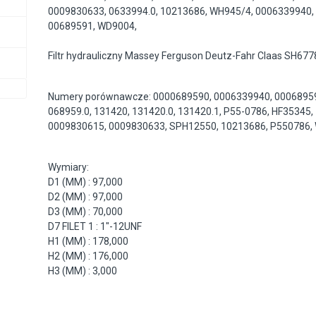
0009830633
,
0633994.0
,
10213686
,
WH945/4
,
0006339940
00689591
,
WD9004
,
Filtr hydrauliczny Massey Ferguson Deutz-Fahr Claas SH67
Numery porównawcze: 0000689590, 0006339940, 00068959
068959.0, 131420, 131420.0, 131420.1, P55-0786, HF35345,
0009830615, 0009830633, SPH12550, 10213686, P550786
Wymiary:
D1 (MM) : 97,000
D2 (MM) : 97,000
D3 (MM) : 70,000
D7 FILET 1 : 1"-12UNF
H1 (MM) : 178,000
H2 (MM) : 176,000
H3 (MM) : 3,000