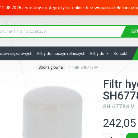
12.08.2026 jesteśmy dostępni tylko online, bez wsparcia telefoniczn
SZ
hodów ciężarowych
Filtry do maszyn rolniczych
Filtry do
Kontakt
Strona główna
Filtr SH67784V
Filtr h
SH677
SH 67784 V
242,05 