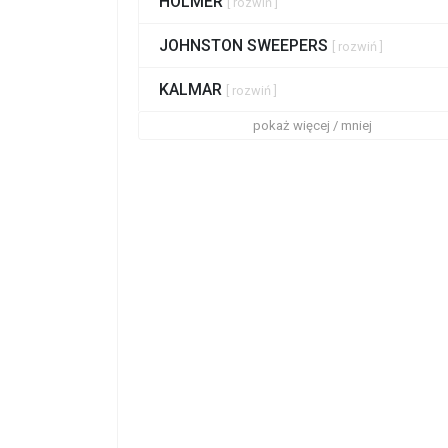
HOLMER
[ rozwiń ]
JOHNSTON SWEEPERS
[ rozwiń ]
KALMAR
[ rozwiń ]
pokaż więcej / mniej