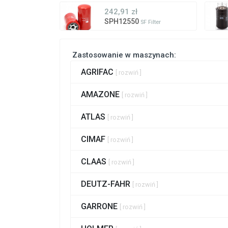
242,91 zł
SPH12550
SF Filter
Zastosowanie w maszynach:
AGRIFAC
[ rozwiń ]
AMAZONE
[ rozwiń ]
ATLAS
[ rozwiń ]
CIMAF
[ rozwiń ]
CLAAS
[ rozwiń ]
DEUTZ-FAHR
[ rozwiń ]
GARRONE
[ rozwiń ]