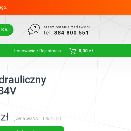
ego.
Masz pytania zadzwoń!
UKAJ
tel.
884 800 551
Toggle Dropdown
Logowanie / Rejestracja
0,00 zł
ydrauliczny
84V
zł
( cena bez VAT: 196.79 zł )