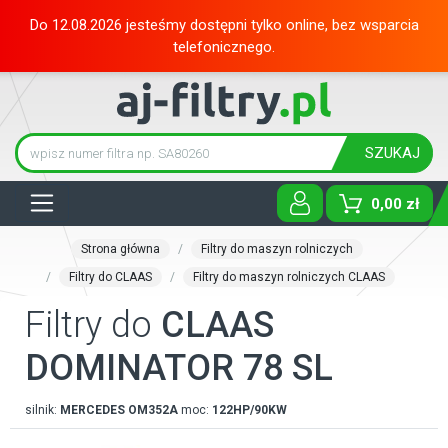
Do 12.08.2026 jesteśmy dostępni tylko online, bez wsparcia
telefonicznego.
SZUKAJ
Tog
0,00 zł
Strona główna
Filtry do maszyn rolniczych
Filtry do CLAAS
Filtry do maszyn rolniczych CLAAS
Filtry do
CLAAS
DOMINATOR 78 SL
silnik:
MERCEDES
OM352A
moc:
122HP/90KW