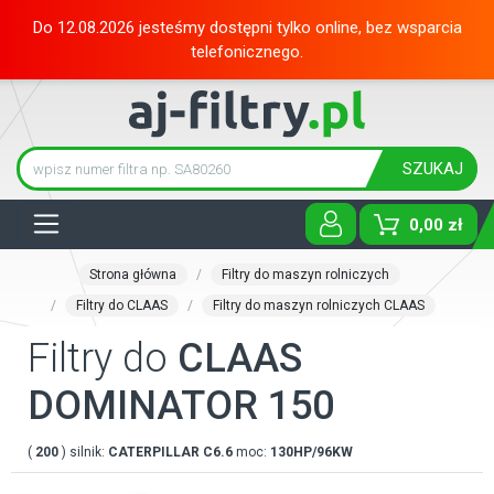
Do 12.08.2026 jesteśmy dostępni tylko online, bez wsparcia
telefonicznego.
SZUKAJ
Tog
0,00 zł
Strona główna
Filtry do maszyn rolniczych
Filtry do CLAAS
Filtry do maszyn rolniczych CLAAS
Filtry do
CLAAS
DOMINATOR 150
(
200
) silnik:
CATERPILLAR
C6.6
moc:
130HP/96KW