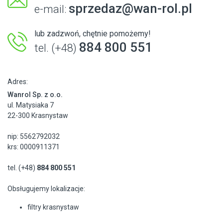
sprzedaz@wan-rol.pl
e-mail:
lub zadzwoń, chętnie pomożemy!
884 800 551
tel. (+48)
Adres:
Wanrol Sp. z o.o.
ul. Matysiaka 7
22-300 Krasnystaw
nip: 5562792032
krs: 0000911371
tel. (+48)
884 800 551
Obsługujemy lokalizacje:
filtry krasnystaw