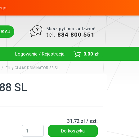
ego.
Masz pytania zadzwoń!
UKAJ
tel.
884 800 551
Toggle Dropdown
Logowanie / Rejestracja
0,00 zł
Filtry CLAAS DOMINATOR 88 SL
88 SL
31,72 zł / szt.
Do koszyka