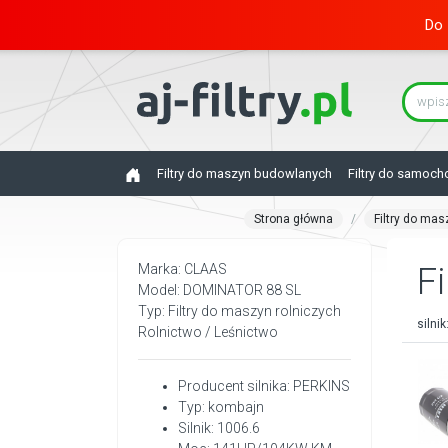
Do 
Filtry do maszyn budowlanych
Filtry do samoc
Strona główna
Filtry do mas
Marka: CLAAS
Fi
Model: DOMINATOR 88 SL
Typ: Filtry do maszyn rolniczych
silnik
Rolnictwo / Leśnictwo
Producent silnika: PERKINS
Typ: kombajn
Silnik: 1006.6