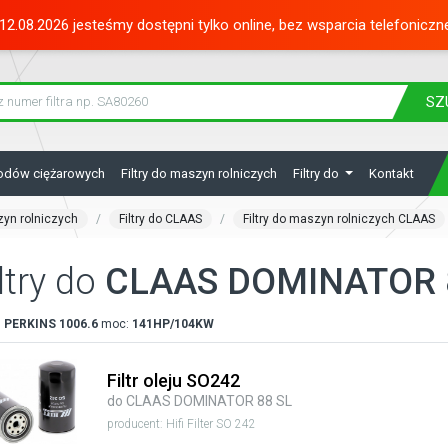
12.08.2026 jesteśmy dostępni tylko online, bez wsparcia telefoniczn
SZ
hodów ciężarowych
Filtry do maszyn rolniczych
Filtry do
Kontakt
zyn rolniczych
Filtry do CLAAS
Filtry do maszyn rolniczych CLAAS
ltry do
CLAAS DOMINATOR 
:
PERKINS
1006.6
moc:
141HP/104KW
Filtr oleju SO242
do CLAAS DOMINATOR 88 SL
producent: Hifi Filter SO 242