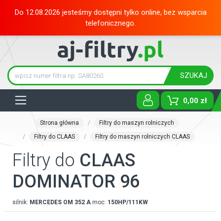
Do 12.08.2026 jesteśmy dostępni tylko online, bez wsparcia
telefonicznego.
SZUKAJ
Tog
0,00 zł
Strona główna
Filtry do maszyn rolniczych
Filtry do CLAAS
Filtry do maszyn rolniczych CLAAS
Filtry do
CLAAS
DOMINATOR 96
silnik:
MERCEDES
OM 352 A
moc:
150HP/111KW