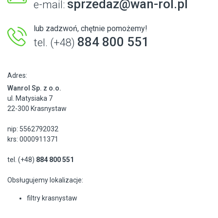
sprzedaz@wan-rol.pl
e-mail:
lub zadzwoń, chętnie pomożemy!
884 800 551
tel. (+48)
Adres:
Wanrol Sp. z o.o.
ul. Matysiaka 7
22-300 Krasnystaw
nip: 5562792032
krs: 0000911371
tel. (+48)
884 800 551
Obsługujemy lokalizacje:
filtry krasnystaw