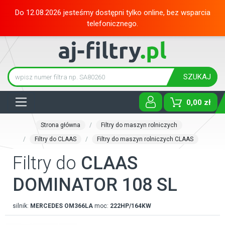
Do 12.08.2026 jesteśmy dostępni tylko online, bez wsparcia
telefonicznego.
SZUKAJ
Tog
0,00 zł
Strona główna
Filtry do maszyn rolniczych
Filtry do CLAAS
Filtry do maszyn rolniczych CLAAS
Filtry do
CLAAS
DOMINATOR 108 SL
silnik:
MERCEDES
OM366LA
moc:
222HP/164KW