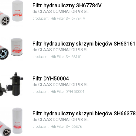
Filtr hydrauliczny SH67784V
do CLAAS DOMINATOR 98 SL
producent: Hifi Filter SH 67784 V
Filtr hydrauliczny skrzyni biegów SH63161
do CLAAS DOMINATOR 98 SL
producent: Hifi Filter SH 63161
Filtr DYH50004
do CLAAS DOMINATOR 98 SL
producent: Hifi Filter DYH 50004
Filtr hydrauliczny skrzyni biegów SH66378
do CLAAS DOMINATOR 98 SL
producent: Hifi Filter SH 66378