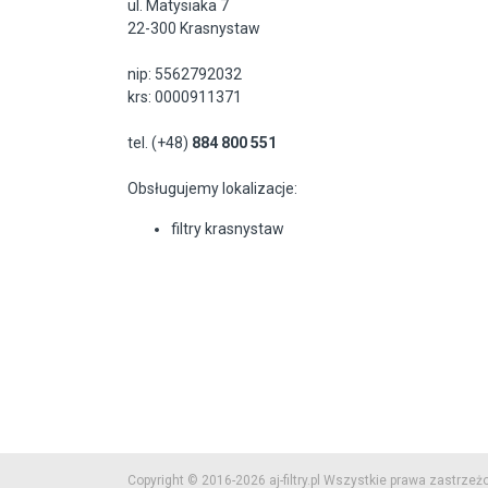
ul. Matysiaka 7
22-300 Krasnystaw
nip: 5562792032
krs: 0000911371
tel. (+48)
884 800 551
Obsługujemy lokalizacje:
filtry krasnystaw
Copyright © 2016-2026 aj-filtry.pl Wszystkie prawa zastrzeż