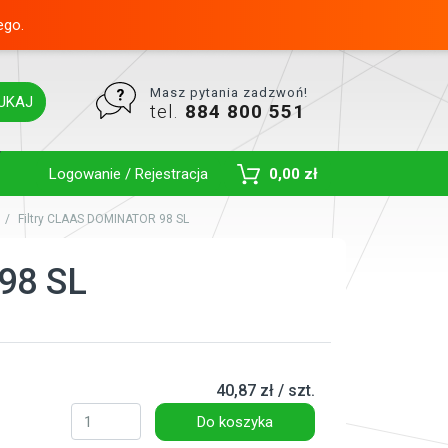
ego.
Masz pytania zadzwoń!
UKAJ
tel.
884 800 551
Toggle Dropdown
Logowanie / Rejestracja
0,00 zł
Filtry CLAAS DOMINATOR 98 SL
98 SL
40,87 zł / szt.
Do koszyka