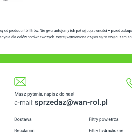
od producentó filtrów. Nie gwarantujemy ich pełnej poprawności – przed zakup
edynie dla celów porównawczych. Wyżej wymienione części są to części zamien
Masz pytania, napisz do nas!
sprzedaz@wan-rol.pl
e-mail:
Dostawa
Filtry powietrza
Regulamin
Filtry hydrauliczne