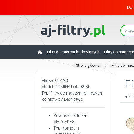
Do 
Filtry do maszyn budowlanych
Filtry do samoc
Strona główna
Filtry do mas
Marka: CLAAS
Fi
Model: DOMINATOR 98 SL
Typ: Filtry do maszyn rolniczych
silnik
Rolnictwo / Leśnictwo
Producent silnika:
MERCEDES
Typ: kombajn