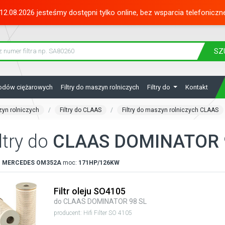
12.08.2026 jesteśmy dostępni tylko online, bez wsparcia telefoniczn
SZ
hodów ciężarowych
Filtry do maszyn rolniczych
Filtry do
Kontakt
zyn rolniczych
Filtry do CLAAS
Filtry do maszyn rolniczych CLAAS
ltry do
CLAAS DOMINATOR 
:
MERCEDES
OM352A
moc:
171HP/126KW
Filtr oleju SO4105
do CLAAS DOMINATOR 98 SL
producent: Hifi Filter SO 4105