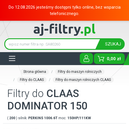
Do 12.08.2026 jesteśmy dostępni tylko online, bez wsparcia
telefonicznego.
SZUKAJ
Tog
0,00 zł
Strona główna
Filtry do maszyn rolniczych
Filtry do CLAAS
Filtry do maszyn rolniczych CLAAS
Filtry do
CLAAS
DOMINATOR 150
(
200
) silnik:
PERKINS
1006.6T
moc:
150HP/111KW