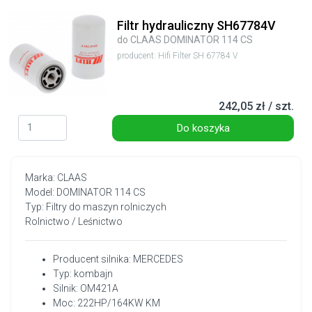
Filtr hydrauliczny SH67784V
do CLAAS DOMINATOR 114 CS
producent: Hifi Filter SH 67784 V
242,05 zł / szt.
Do koszyka
Marka: CLAAS
Model: DOMINATOR 114 CS
Typ: Filtry do maszyn rolniczych
Rolnictwo / Leśnictwo
Producent silnika: MERCEDES
Typ: kombajn
Silnik: OM421A
Moc: 222HP/164KW KM