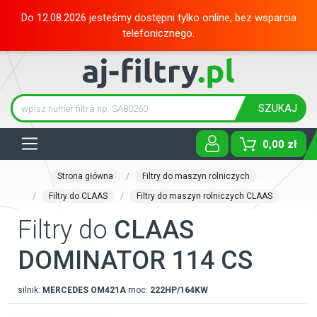
Do 12.08.2026 jesteśmy dostępni tylko online, bez wsparcia
telefonicznego.
SZUKAJ
Tog
0,00 zł
Strona główna
Filtry do maszyn rolniczych
Filtry do CLAAS
Filtry do maszyn rolniczych CLAAS
Filtry do
CLAAS
DOMINATOR 114 CS
silnik:
MERCEDES
OM421A
moc:
222HP/164KW