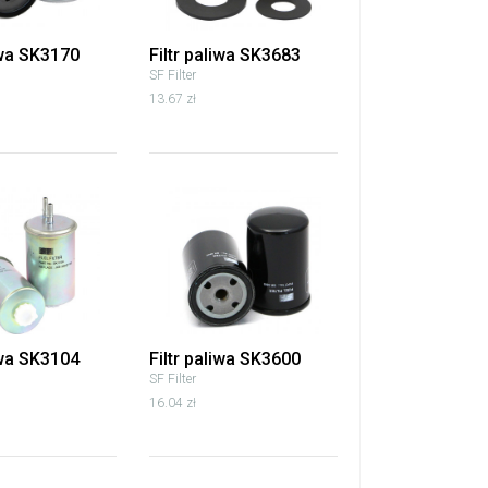
iwa SK3170
Filtr paliwa SK3683
SF Filter
13.67 zł
iwa SK3104
Filtr paliwa SK3600
SF Filter
16.04 zł