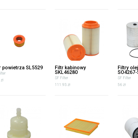
tr powietrza SL5529
Filtr kabinowy
Filtry ol
SKL46280
SO4267-
lter
SF Filter
SF Filter
 zł
111.93 zł
56 zł