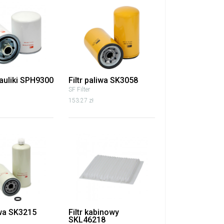
rauliki SPH9300
Filtr paliwa SK3058
SF Filter
153.27 zł
iwa SK3215
Filtr kabinowy
SKL46218