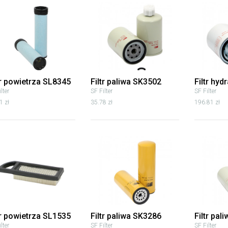
tr powietrza SL8345
Filtr paliwa SK3502
Filtr hyd
lter
SF Filter
SF Filter
1 zł
35.78 zł
196.81 zł
tr powietrza SL1535
Filtr paliwa SK3286
Filtr pal
lter
SF Filter
SF Filter