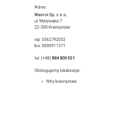
Adres:
Wanrol Sp. z o.o.
ul. Matysiaka 7
22-300 Krasnystaw
nip: 5562792032
krs: 0000911371
tel. (+48)
884 800 551
Obsługujemy lokalizacje:
filtry krasnystaw