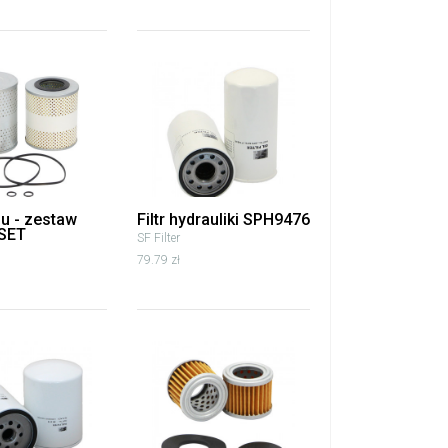
eju - zestaw
Filtr hydrauliki SPH9476
SET
SF Filter
79.79 zł