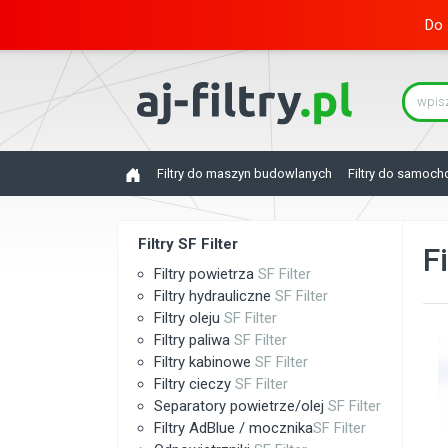
Do 
Filtry do maszyn budowlanych
Filtry do samoc
Filtry SF Filter
Fi
Filtry powietrza
SF Filter
Filtry hydrauliczne
SF Filter
Filtry oleju
SF Filter
Filtry paliwa
SF Filter
Filtry kabinowe
SF Filter
Filtry cieczy
SF Filter
Separatory powietrze/olej
SF Filter
Filtry AdBlue / mocznika
SF Filter