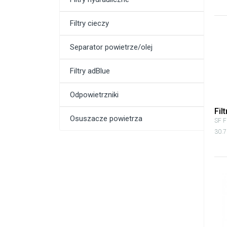
Filtry cieczy
Separator powietrze/olej
Filtry adBlue
Odpowietrzniki
Fil
Osuszacze powietrza
SF Fi
30.7