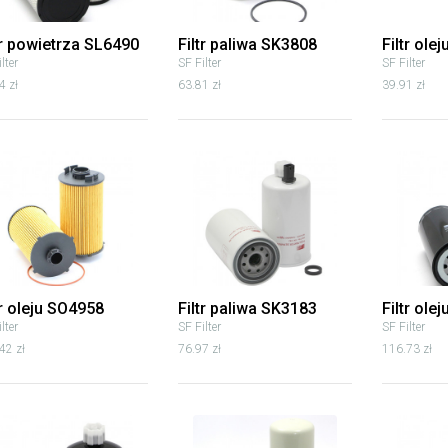
tr powietrza SL6490
Filtr paliwa SK3808
Filtr ole
lter
SF Filter
SF Filter
4 zł
63.81 zł
39.91 zł
tr oleju SO4958
Filtr paliwa SK3183
Filtr ole
lter
SF Filter
SF Filter
42 zł
76.97 zł
116.73 zł