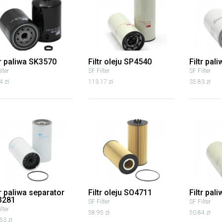
tr paliwa SK3570
Filtr oleju SP4540
Filtr pal
lter
SF Filter
SF Filter
4 zł
113.17 zł
35.83 zł
tr paliwa separator
Filtr oleju SO4711
Filtr pal
3281
SF Filter
SF Filter
lter
58.95 zł
50.84 zł
53 zł