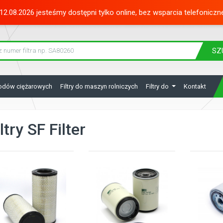
12.08.2026 jesteśmy dostępni tylko online, bez wsparcia telefoniczn
SZ
hodów ciężarowych
Filtry do maszyn rolniczych
Filtry do
Kontakt
ltry SF Filter