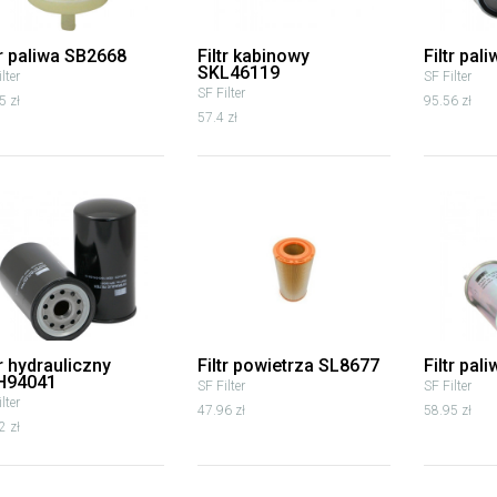
tr paliwa SB2668
Filtr kabinowy
Filtr pal
SKL46119
lter
SF Filter
SF Filter
5 zł
95.56 zł
57.4 zł
tr hydrauliczny
Filtr powietrza SL8677
Filtr pal
H94041
SF Filter
SF Filter
lter
47.96 zł
58.95 zł
2 zł