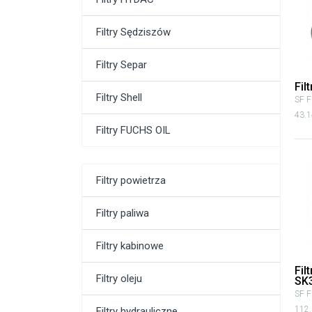
Filtry Sędziszów
Filtry Separ
Fil
Filtry Shell
SF Fi
43.1
Filtry FUCHS OIL
Filtry powietrza
Filtry paliwa
Filtry kabinowe
Fil
Filtry oleju
SK
SF Fi
112.
Filtry hydrauliczne