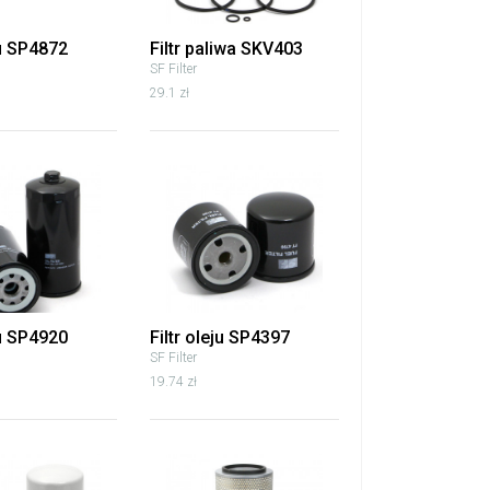
ju SP4872
Filtr paliwa SKV403
SF Filter
29.1 zł
ju SP4920
Filtr oleju SP4397
SF Filter
19.74 zł