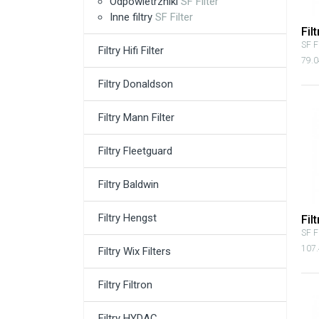
Odpowietrzniki
SF Filter
Inne filtry
SF Filter
Fil
SF Fi
Filtry Hifi Filter
79.0
Filtry Donaldson
Filtry Mann Filter
Filtry Fleetguard
Filtry Baldwin
Filtry Hengst
Fil
SF Fi
107.
Filtry Wix Filters
Filtry Filtron
Filtry HYDAC