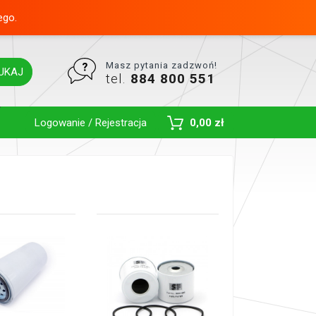
ego.
Masz pytania zadzwoń!
UKAJ
tel.
884 800 551
Toggle Dropdown
Logowanie / Rejestracja
0,00 zł