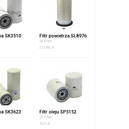
iwa SK3510
Filtr powietrza SL8976
SF Filter
215.88 zł
iwa SK3623
Filtr oleju SP5152
SF Filter
30.9 zł