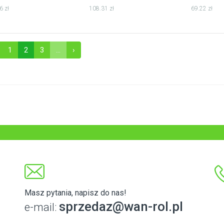
6 zł
108.31 zł
69.22 zł
1
2
3
...
›
Masz pytania, napisz do nas!
sprzedaz@wan-rol.pl
e-mail: