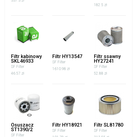
337.3 zł
182.5 zł
Filtr kabinowy
Filtr HY13547
Filtr ssawny
SKL46933
HY27241
SF Filter
SF Filter
SF Filter
1610.98 zł
46.57 zł
52.88 zł
Osuszacz
Filtr HY18921
Filtr SL81780
ST1390/2
SF Filter
SF Filter
SF Filter