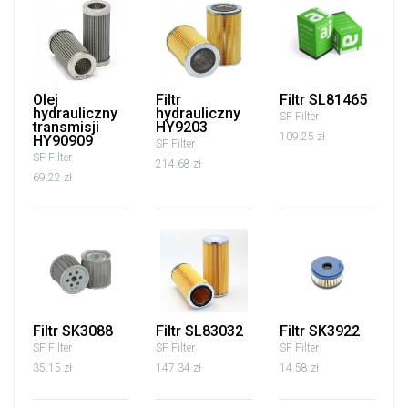
Olej
Filtr
Filtr SL81465
hydrauliczny
hydrauliczny
SF Filter
transmisji
HY9203
109.25 zł
HY90909
SF Filter
SF Filter
214.68 zł
69.22 zł
Filtr SK3088
Filtr SL83032
Filtr SK3922
SF Filter
SF Filter
SF Filter
35.15 zł
147.34 zł
14.58 zł