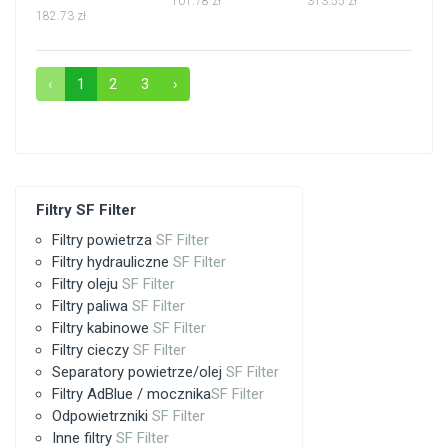
101.78 zł
313.55 zł
182.73 zł
‹
1
2
3
›
Filtry SF Filter
Filtry powietrza
SF Filter
Filtry hydrauliczne
SF Filter
Filtry oleju
SF Filter
Filtry paliwa
SF Filter
Filtry kabinowe
SF Filter
Filtry cieczy
SF Filter
Separatory powietrze/olej
SF Filter
Filtry AdBlue / mocznika
SF Filter
Odpowietrzniki
SF Filter
Inne filtry
SF Filter