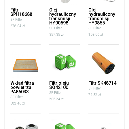
Filtr
Olej
Olej
SPH18688
hydrauliczny
hydrauliczny
transmisji
transmisji
SF Filter
HY90598
HY9855
278.04 zł
SF Filter
SF Filter
357.35 zł
103.06 zł
Wkład filtra
Filtr oleju
Filtr SK48714
powietrza
SO42100
SF Filter
PA86033
SF Filter
74.32 zł
SF Filter
205.24 zł
382.46 zł