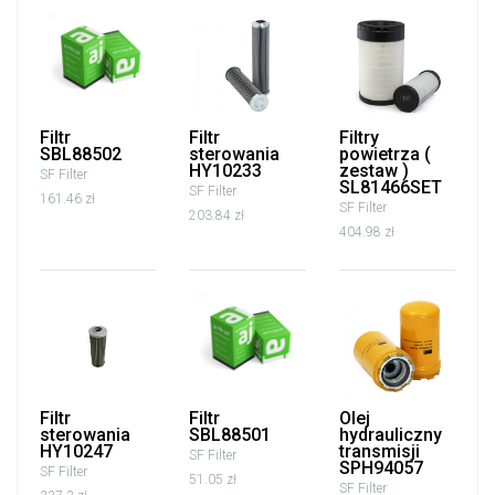
Filtr
Filtr
Filtry
SBL88502
sterowania
powietrza (
HY10233
zestaw )
SF Filter
SL81466SET
SF Filter
161.46 zł
SF Filter
203.84 zł
404.98 zł
Filtr
Filtr
Olej
sterowania
SBL88501
hydrauliczny
HY10247
transmisji
SF Filter
SPH94057
SF Filter
51.05 zł
SF Filter