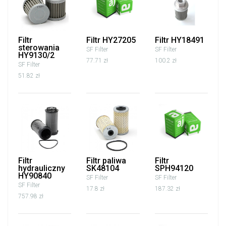
Filtr
Filtr HY27205
Filtr HY18491
sterowania
SF Filter
SF Filter
HY9130/2
77.71 zł
100.2 zł
SF Filter
51.82 zł
Filtr
Filtr paliwa
Filtr
hydrauliczny
SK48104
SPH94120
HY90840
SF Filter
SF Filter
SF Filter
17.8 zł
187.32 zł
757.98 zł