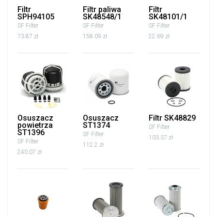
Filtr
Filtr paliwa
Filtr
SPH94105
SK48548/1
SK48101/1
SF Filter
SF Filter
SF Filter
73.87 zł
158.09 zł
22.69 zł
Osuszacz
Osuszacz
Filtr SK48829
powietrza
ST1374
SF Filter
ST1396
SF Filter
103.37 zł
SF Filter
112.2 zł
240.07 zł