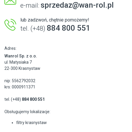
sprzedaz@wan-rol.pl
e-mail:
lub zadzwoń, chętnie pomożemy!
884 800 551
tel. (+48)
Adres:
Wanrol Sp. z o.o.
ul. Matysiaka 7
22-300 Krasnystaw
nip: 5562792032
krs: 0000911371
tel. (+48)
884 800 551
Obsługujemy lokalizacje:
filtry krasnystaw