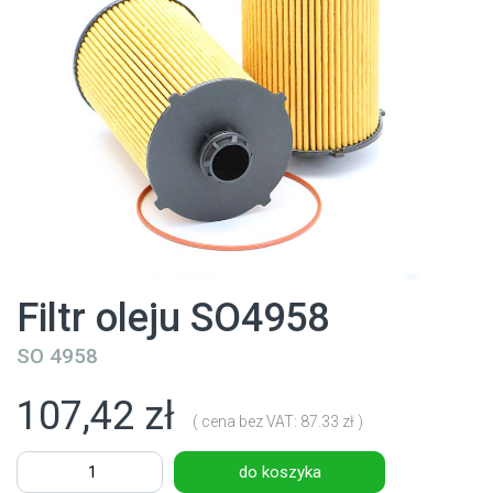
Filtr oleju SO4958
SO 4958
107,42 zł
( cena bez VAT: 87.33 zł )
do koszyka