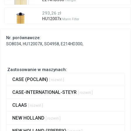
Hengst
293,26 zł
HU12007x
Mann Filter
Nr. porównawcze:
SO8034
,
HU12007X
,
SO4958
,
E214HD300
,
Zastosowanie w maszynach:
CASE (POCLAIN)
[ rozwiń ]
CASE-INTERNATIONAL-STEYR
[ rozwiń ]
CLAAS
[ rozwiń ]
NEW HOLLAND
[ rozwiń ]
NEW HOLLAND (SPERRY)