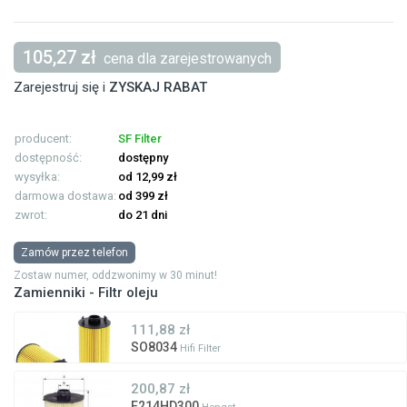
105,27 zł
cena dla zarejestrowanych
Zarejestruj się i
ZYSKAJ RABAT
producent:
SF Filter
dostępność:
dostępny
wysyłka:
od 12,99 zł
darmowa dostawa:
od 399 zł
zwrot:
do 21 dni
Zamów przez telefon
Zostaw numer, oddzwonimy w 30 minut!
Zamienniki - Filtr oleju
111,88 zł
SO8034
Hifi Filter
200,87 zł
E214HD300