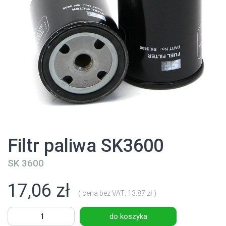
Filtr paliwa SK3600
SK 3600
17,06 zł
( cena bez VAT: 13.87 zł )
do koszyka