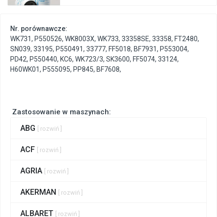
Nr. porównawcze:
WK731
,
P550526
,
WK8003X
,
WK733
,
33358SE
,
33358
,
FT2480
,
SN039
,
33195
,
P550491
,
33777
,
FF5018
,
BF7931
,
P553004
,
PD42
,
P550440
,
KC6
,
WK723/3
,
SK3600
,
FF5074
,
33124
,
H60WK01
,
P555095
,
PP845
,
BF7608
,
Zastosowanie w maszynach:
ABG
[ rozwiń ]
ACF
[ rozwiń ]
AGRIA
[ rozwiń ]
AKERMAN
[ rozwiń ]
ALBARET
[ rozwiń ]