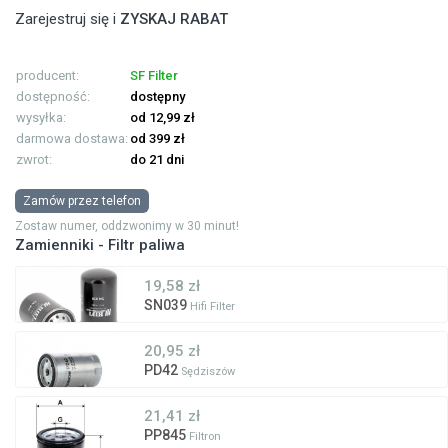
Zarejestruj się i
ZYSKAJ RABAT
producent:
SF Filter
dostępność:
dostępny
wysyłka:
od 12,99 zł
darmowa dostawa:
od 399 zł
zwrot:
do 21 dni
Zamów przez telefon
Zostaw numer, oddzwonimy w 30 minut!
Zamienniki - Filtr paliwa
19,58 zł
SN039
Hifi Filter
20,95 zł
PD42
Sędziszów
21,41 zł
PP845
Filtron