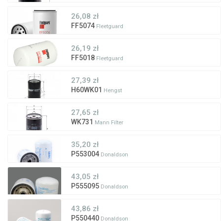
26,08 zł
FF5074
Fleetguard
26,19 zł
FF5018
Fleetguard
27,39 zł
H60WK01
Hengst
27,65 zł
WK731
Mann Filter
35,20 zł
P553004
Donaldson
43,05 zł
P555095
Donaldson
43,86 zł
P550440
Donaldson