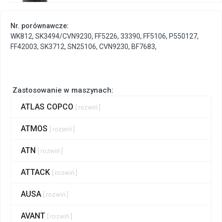
Nr. porównawcze:
WK812
,
SK3494/CVN9230
,
FF5226
,
33390
,
FF5106
,
P550127
,
FF42003
,
SK3712
,
SN25106
,
CVN9230
,
BF7683
,
Zastosowanie w maszynach:
ATLAS COPCO
[ rozwiń ]
ATMOS
[ rozwiń ]
ATN
[ rozwiń ]
ATTACK
[ rozwiń ]
AUSA
[ rozwiń ]
AVANT
[ rozwiń ]