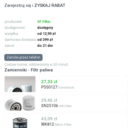
Zarejestruj się i
ZYSKAJ RABAT
producent:
SF Filter
dostępność:
dostępny
wysyłka:
od 12,99 zł
darmowa dostawa:
od 399 zł
zwrot:
do 21 dni
Zamów przez telefon
Zostaw numer, oddzwonimy w 30 minut!
Zamienniki - Filtr paliwa
27,33 zł
P550127
Donaldson
29,46 zł
SN25106
Hifi Filter
43,09 zł
WK812
Mann Filter