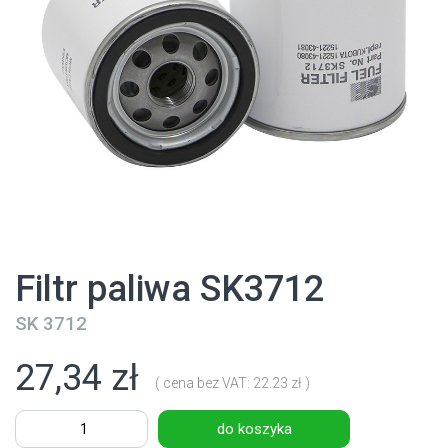
Filtr paliwa SK3712
SK 3712
27,34 zł
( cena bez VAT: 22.23 zł )
do koszyka