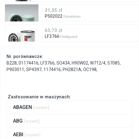
31,35 zł
P502022
Donaldson
63,73 zł
LF3766
Fleetguard
Nr. porównawcze:
B228
,
01174416
,
LF3766
,
SO434
,
H90W02
,
W712/4
,
57085
,
P903011
,
SP4397
,
1174416
,
PH2821A
,
OC198
,
Zastosowanie w maszynach:
ABAGEN
[ rozwiń ]
ABG
[ rozwiń ]
AEBI
[ rozwiń ]