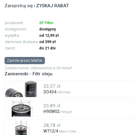
Zarejestruj się i
ZYSKAJ RABAT
producent:
SF Filter
dostępność:
dostępny
wysyłka:
od 12,99 zł
darmowa dostawa:
od 399 zł
zwrot:
do 21 dni
Zamów przez telefon
Zostaw numer, oddzwonimy w 30 minut!
Zamienniki - Filtr oleju
22,37 zł
SO434
Hifi Filter
23,89 zł
H90W02
Hengst
28,78 zł
W712/4
Mann Filter