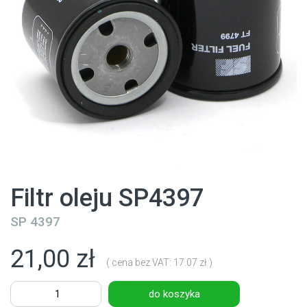
Filtr oleju SP4397
SP 4397
21,00 zł
( cena bez VAT: 17.07 zł )
do koszyka