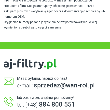
Informacje o zastosowaniu produktu w maszynach pochodzą od
producenta filtra. Nie gwarantujemy ich pełnej poprawności – przed
zakupem prosimy o weryfikację zgodności z dokumentacją techniczną lub
numerem OEM.
Oryginalne numery podano jedynie dla celów porównawczych. Wyżej
wymienione części są to części zamienne.
Masz pytania, napisz do nas!
sprzedaz@wan-rol.pl
e-mail:
lub zadzwoń, chętnie pomożemy!
884 800 551
tel. (+48)