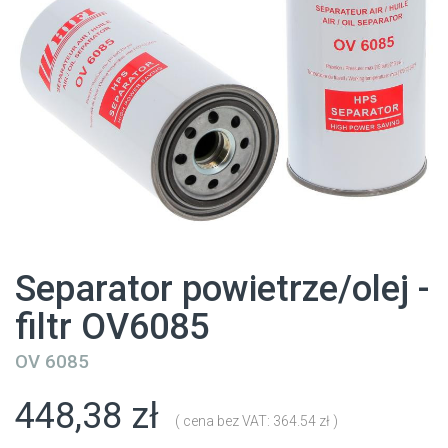
Separator powietrze/olej -
filtr OV6085
OV 6085
448,38 zł
( cena bez VAT: 364.54 zł )