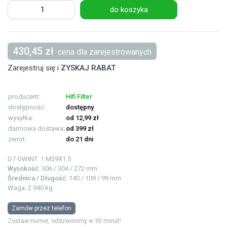
do koszyka
430,45 zł
cena dla zarejestrowanych
Zarejestruj się i
ZYSKAJ RABAT
producent:
Hifi Filter
dostępność:
dostępny
wysyłka:
od 12,99 zł
darmowa dostawa:
od 399 zł
zwrot:
do 21 dni
D7 GWINT: 1
M39X1,5
Wysokość
: 306 / 304 / 272 mm
Średnica / Długość
: 140 / 109 / 99 mm
Waga: 2.940 kg
Zamów przez telefon
Zostaw numer, oddzwonimy w 30 minut!