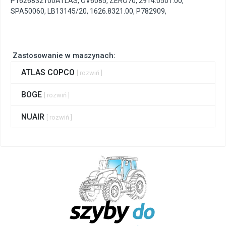
P1626832100ATLAS
,
OV6085
,
ZERO70
,
2914.0501.00
,
SPA50060
,
LB13145/20
,
1626.8321.00
,
P782909
,
Zastosowanie w maszynach:
ATLAS COPCO
[ rozwiń ]
BOGE
[ rozwiń ]
NUAIR
[ rozwiń ]