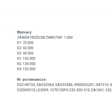
Wymiary:
ZAWÓR PRZECIW ZWROTNY: 1.000
D1: 72.000
D2: 42.000
D3: 34.500
H1: 142.000
H2: 134.000
H3: 132.000
Nr. porównawcze:
532140155
,
SAO55564
,
SAO55580
,
4900055241
,
SI41510
,
532000510
,
LE3009
,
1070132PV
,
532-000-510
,
DA1061
,
532