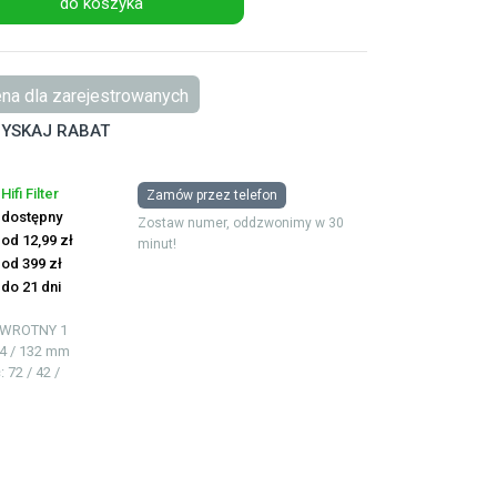
do koszyka
na dla zarejestrowanych
YSKAJ RABAT
Hifi Filter
Zamów przez telefon
dostępny
Zostaw numer, oddzwonimy w 30
od 12,99 zł
minut!
od 399 zł
do 21 dni
ZWROTNY
1
34 / 132 mm
ć
: 72 / 42 /