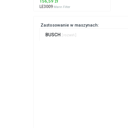
156,59 zł
LE3009
Mann Filter
Zastosowanie w maszynach:
BUSCH
[ rozwiń ]