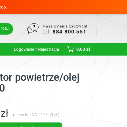
ego.
Masz pytania zadzwoń!
UKAJ
tel.
884 800 551
Toggle Dropdown
Logowanie / Rejestracja
0,00 zł
tor powietrze/olej
0
zł
( cena bez VAT: 175.03 zł )