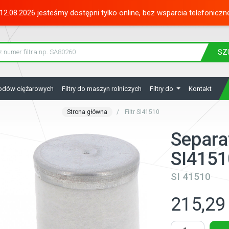
12.08.2026 jesteśmy dostępni tylko online, bez wsparcia telefoniczn
SZ
hodów ciężarowych
Filtry do maszyn rolniczych
Filtry do
Kontakt
Strona główna
Filtr SI41510
Separa
SI4151
SI 41510
215,29 