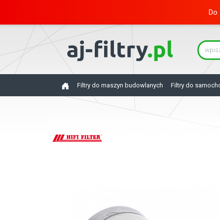
Do 
Filtry do maszyn budowlanych
Filtry do samoc