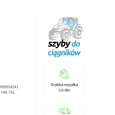
Szybka wysyłka
4900054241
,
24/48h
-140-155
,