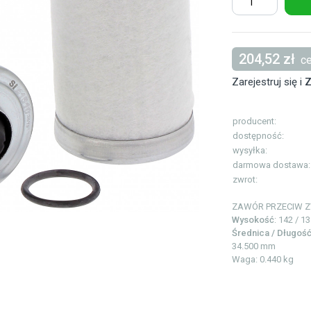
204,52 zł
ce
Zarejestruj się i
Z
producent:
dostępność:
wysyłka:
darmowa dostawa:
zwrot:
ZAWÓR PRZECIW 
Wysokość
: 142 / 1
Średnica / Długoś
34.500 mm
Waga: 0.440 kg