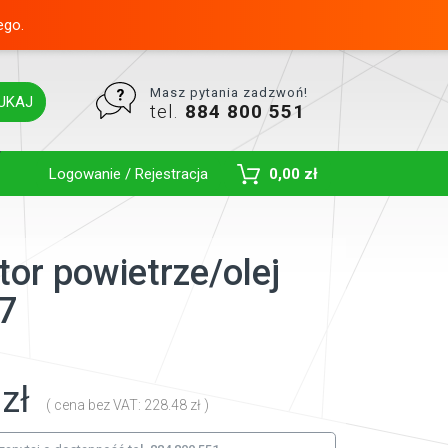
ego.
Masz pytania zadzwoń!
UKAJ
tel.
884 800 551
Toggle Dropdown
Logowanie / Rejestracja
0,00 zł
tor powietrze/olej
7
zł
( cena bez VAT: 228.48 zł )