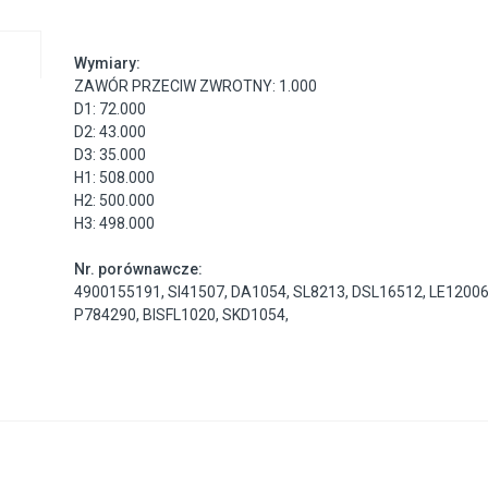
Wymiary:
ZAWÓR PRZECIW ZWROTNY: 1.000
D1: 72.000
D2: 43.000
D3: 35.000
H1: 508.000
H2: 500.000
H3: 498.000
Nr. porównawcze:
4900155191
,
SI41507
,
DA1054
,
SL8213
,
DSL16512
,
LE1200
P784290
,
BISFL1020
,
SKD1054
,