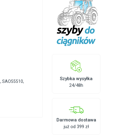
Szybka wysyłka
6
,
SAO55510
,
24/48h
Darmowa dostawa
już od 399 zł