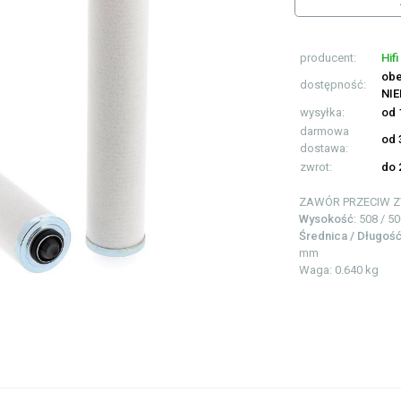
producent:
Hifi
obe
dostępność:
NI
wysyłka:
od 
darmowa
od 
dostawa:
zwrot:
do 
ZAWÓR PRZECIW 
Wysokość
: 508 / 5
Średnica / Długoś
mm
Waga: 0.640 kg