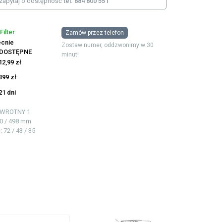
zapytaj o dostępność
tel. 884 800 551
 Filter
Zamów przez telefon
cnie
Zostaw numer, oddzwonimy w 30
EDOSTĘPNE
minut!
12,99 zł
399 zł
21 dni
ZWROTNY
1
00 / 498 mm
ć
: 72 / 43 / 35