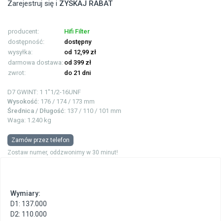
Zarejestruj się i
ZYSKAJ RABAT
producent:
Hifi Filter
dostępność:
dostępny
wysyłka:
od 12,99 zł
darmowa dostawa:
od 399 zł
zwrot:
do 21 dni
D7 GWINT: 1
1"1/2-16UNF
Wysokość
: 176 / 174 / 173 mm
Średnica / Długość
: 137 / 110 / 101 mm
Waga: 1.240 kg
Zamów przez telefon
Zostaw numer, oddzwonimy w 30 minut!
Wymiary:
D1: 137.000
D2: 110.000