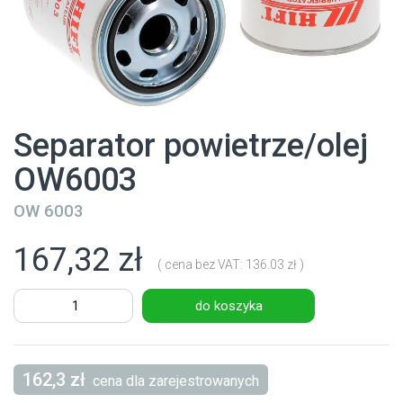
Separator powietrze/olej
OW6003
OW 6003
167,32 zł
( cena bez VAT: 136.03 zł )
do koszyka
162,3 zł
cena dla zarejestrowanych