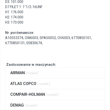
D3: 101.000
D7 FILET 1: 1"1/2-16UNF
H1: 176.000
H2: 174.000
H3: 173.000
Nr. porównawcze:
A10553374
,
OW6003
,
SPA50052
,
OV6003
,
6770850101
,
6770850131
,
05830674
,
Zastosowanie w maszynach:
AIRMAN
[ rozwiń ]
ATLAS COPCO
[ rozwiń ]
COMPAIR-HOLMAN
[ rozwiń ]
DEMAG
[ rozwiń ]