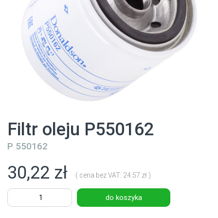
Filtr oleju P550162
P 550162
30,22 zł
( cena bez VAT: 24.57 zł )
do koszyka