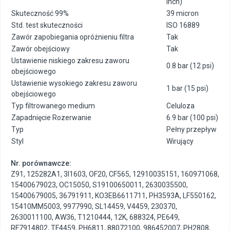
inch)
Skuteczność 99%
39 micron
Std. test skuteczności
ISO 16889
Zawór zapobiegania opróżnieniu filtra
Tak
Zawór obejściowy
Tak
Ustawienie niskiego zakresu zaworu
0.8 bar (12 psi)
obejściowego
Ustawienie wysokiego zakresu zaworu
1 bar (15 psi)
obejściowego
Typ filtrowanego medium
Celuloza
Zapadnięcie Rozerwanie
6.9 bar (100 psi)
Typ
Pełny przepływ
Styl
Wirujący
Nr. porównawcze:
Z91
,
125282A1
,
3I1603
,
OF20
,
CF565
,
12910035151
,
160971068
,
15400679023
,
OC15050
,
S19100650011
,
2630035500
,
15400679005
,
36791911
,
KO3EB6611711
,
PH3593A
,
LF550162
,
15410MM5003
,
9977990
,
SL14459
,
V4459
,
230370
,
2630011100
,
AW36
,
T1210444
,
12K
,
688324
,
PE649
,
RF7914802
,
TF4459
,
PH6811
,
88072100
,
986452007
,
PH2808
,