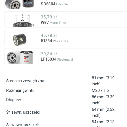
SO8304
Hifi Filter
35,79 zł
W87
Mann Filter
45,78 zł
51334
Wix Filters
79,34 zł
LF16034
Fleetguard
81 mm (3.19
Średnica zewnętrzna
inch)
Rozmiar gwintu
M20 x 1.5
86 mm (3.39
Długość
inch)
64 mm (2.52
Śr. zewn. uszczelki
inch)
54 mm (2.13
Śr. wewn. uszczelki