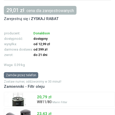
29,01 zł
cena dla zarejestrowanych
Zarejestruj się i
ZYSKAJ RABAT
producent:
Donaldson
dostępność:
dostępny
wysyłka:
od 12,99 zł
darmowa dostawa:
od 399 zł
zwrot:
do 21 dni
Waga: 0.39 kg
Zamów przez telefon
Zostaw numer, oddzwonimy w 30 minut!
Zamienniki - Filtr oleju
20,79 zł
W811/80
Mann Filter
23,43 zł