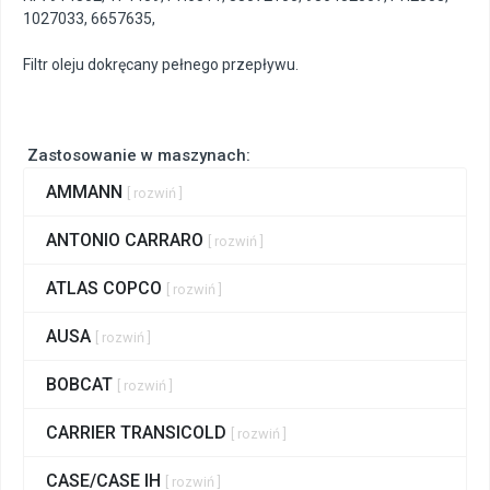
1027033
,
6657635
,
Filtr oleju dokręcany pełnego przepływu.
Zastosowanie w maszynach:
AMMANN
[ rozwiń ]
ANTONIO CARRARO
[ rozwiń ]
ATLAS COPCO
[ rozwiń ]
AUSA
[ rozwiń ]
BOBCAT
[ rozwiń ]
CARRIER TRANSICOLD
[ rozwiń ]
CASE/CASE IH
[ rozwiń ]