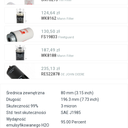
Hifi Filter
124,64 zł
WK8162
Mann Filter
130,50 zł
FS19833
Fleetguard
187,49 zł
WK8188
Mann Filter
235,13 zł
RE522878
OE JOHN DEERE
Średnica zewnętrzna
80 mm (3.15 inch)
Długość
196.3 mm (7.73 inch)
Skuteczność 99%
3 micron
Std. test skuteczności
SAE J1985
Wydajność
95.00 Percent
emulsyfikowanego H2O