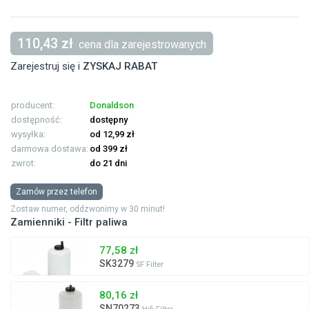
110,43 zł
cena dla zarejestrowanych
Zarejestruj się i
ZYSKAJ RABAT
producent:
Donaldson
dostępność:
dostępny
wysyłka:
od 12,99 zł
darmowa dostawa:
od 399 zł
zwrot:
do 21 dni
Zamów przez telefon
Zostaw numer, oddzwonimy w 30 minut!
Zamienniki - Filtr paliwa
77,58 zł
SK3279
SF Filter
80,16 zł
SN70273