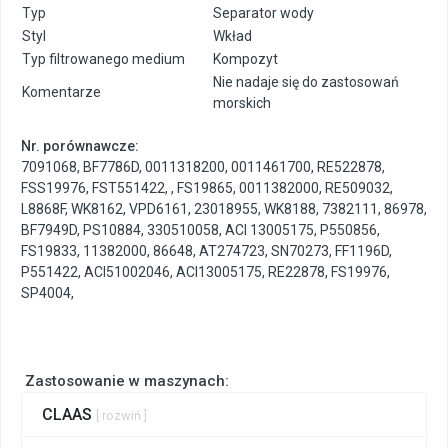
Typ
Separator wody
Styl
Wkład
Typ filtrowanego medium
Kompozyt
Nie nadaje się do zastosowań
Komentarze
morskich
Nr. porównawcze:
7091068
,
BF7786D
,
0011318200
,
0011461700
,
RE522878
,
FSS19976
,
FST551422
,
,
FS19865
,
0011382000
,
RE509032
,
L8868F
,
WK8162
,
VPD6161
,
23018955
,
WK8188
,
7382111
,
86978
,
BF7949D
,
PS10884
,
330510058
,
ACI 13005175
,
P550856
,
FS19833
,
11382000
,
86648
,
AT274723
,
SN70273
,
FF1196D
,
P551422
,
ACI51002046
,
ACI13005175
,
RE22878
,
FS19976
,
SP4004
,
Zastosowanie w maszynach:
CLAAS
[ rozwiń ]