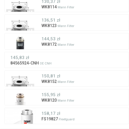
130,37 zł
WK8114
Mann Filter
136,51 zł
WK8123
Mann Filter
144,53 zł
WK8172
Mann Filter
145,83 zł
84565924-CNH
OE CNH
150,81 zł
WK8152
Mann Filter
155,95 zł
WK8120
Mann Filter
158,17 zł
FS19827
Fleetguard