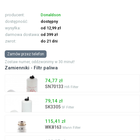
producent:
Donaldson
dostępność:
dostępny
wysyłka:
od 12,99 zł
darmowa dostawa:
od 399 zł
zwrot:
do 21 dni
Zamów przez telefon
Zostaw numer, oddzwonimy w 30 minut!
Zamienniki - Filtr paliwa
74,77 zł
SN70133
Hifi Filter
79,14 zł
SK3305
SF Filter
115,41 zł
WK8163
Mann Filter