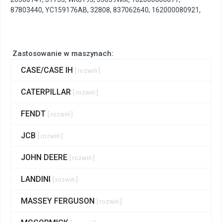
87803440
,
YC159176AB
,
32808
,
837062640
,
162000080921
,
Zastosowanie w maszynach:
CASE/CASE IH
[ rozwiń ]
CATERPILLAR
[ rozwiń ]
FENDT
[ rozwiń ]
JCB
[ rozwiń ]
JOHN DEERE
[ rozwiń ]
LANDINI
[ rozwiń ]
MASSEY FERGUSON
[ rozwiń ]