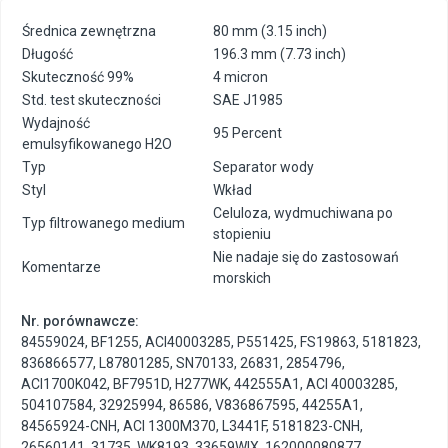
Średnica zewnętrzna
80 mm (3.15 inch)
Długość
196.3 mm (7.73 inch)
Skuteczność 99%
4 micron
Std. test skuteczności
SAE J1985
Wydajność
95 Percent
emulsyfikowanego H2O
Typ
Separator wody
Styl
Wkład
Celuloza, wydmuchiwana po
Typ filtrowanego medium
stopieniu
Nie nadaje się do zastosowań
Komentarze
morskich
Nr. porównawcze:
84559024
,
BF1255
,
ACI40003285
,
P551425
,
FS19863
,
5181823
,
836866577
,
L87801285
,
SN70133
,
26831
,
2854796
,
ACI1700K042
,
BF7951D
,
H277WK
,
442555A1
,
ACI 40003285
,
504107584
,
32925994
,
86586
,
V836867595
,
44255A1
,
84565924-CNH
,
ACI 1300M370
,
L3441F
,
5181823-CNH
,
26560141
,
31735
,
WK8193
,
33659WIX
,
162000080877
,