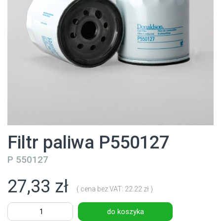
Filtr paliwa P550127
P 550127
27,33 zł
( cena bez VAT: 22.22 zł )
do koszyka