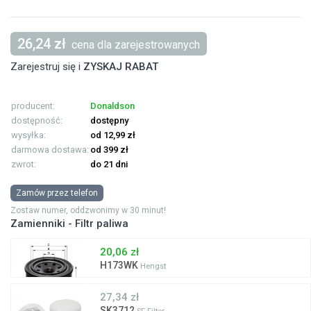
26,24 zł
cena dla zarejestrowanych
Zarejestruj się i
ZYSKAJ RABAT
producent:
Donaldson
dostępność:
dostępny
wysyłka:
od 12,99 zł
darmowa dostawa:
od 399 zł
zwrot:
do 21 dni
Zamów przez telefon
Zostaw numer, oddzwonimy w 30 minut!
Zamienniki - Filtr paliwa
20,06 zł
H173WK
Hengst
27,34 zł
SK3712