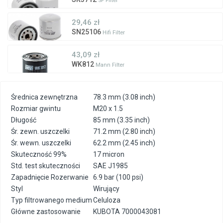
SF Filter
29,46 zł
SN25106
Hifi Filter
43,09 zł
WK812
Mann Filter
Średnica zewnętrzna
78.3 mm (3.08 inch)
Rozmiar gwintu
M20 x 1.5
Długość
85 mm (3.35 inch)
Śr. zewn. uszczelki
71.2 mm (2.80 inch)
Śr. wewn. uszczelki
62.2 mm (2.45 inch)
Skuteczność 99%
17 micron
Std. test skuteczności
SAE J1985
Zapadnięcie Rozerwanie
6.9 bar (100 psi)
Styl
Wirujący
Typ filtrowanego medium
Celuloza
Główne zastosowanie
KUBOTA 7000043081