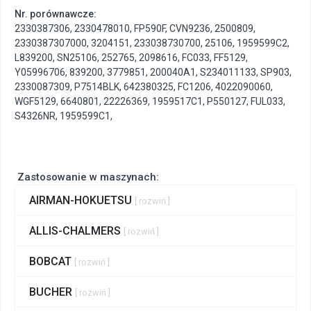
Nr. porównawcze:
2330387306
,
2330478010
,
FP590F
,
CVN9236
,
2500809
,
2330387307000
,
3204151
,
233038730700
,
25106
,
1959599C2
,
L839200
,
SN25106
,
252765
,
2098616
,
FC033
,
FF5129
,
Y05996706
,
839200
,
3779851
,
200040A1
,
S234011133
,
SP903
,
2330087309
,
P7514BLK
,
642380325
,
FC1206
,
4022090060
,
WGF5129
,
6640801
,
22226369
,
1959517C1
,
P550127
,
FUL033
,
S4326NR
,
1959599C1
,
Zastosowanie w maszynach:
AIRMAN-HOKUETSU
[ rozwiń ]
ALLIS-CHALMERS
[ rozwiń ]
BOBCAT
[ rozwiń ]
BUCHER
[ rozwiń ]