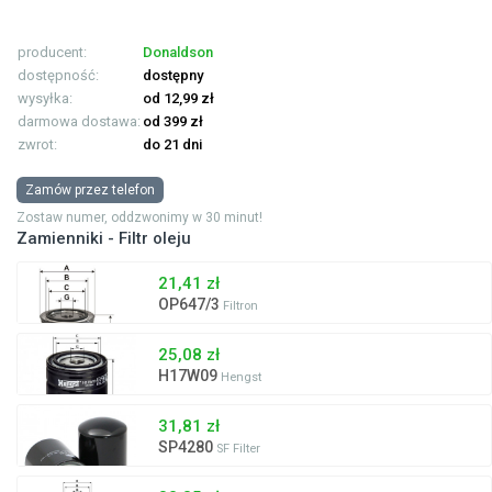
producent:
Donaldson
dostępność:
dostępny
wysyłka:
od 12,99 zł
darmowa dostawa:
od 399 zł
zwrot:
do 21 dni
Zamów przez telefon
Zostaw numer, oddzwonimy w 30 minut!
Zamienniki - Filtr oleju
21,41 zł
OP647/3
Filtron
25,08 zł
H17W09
Hengst
31,81 zł
SP4280
SF Filter