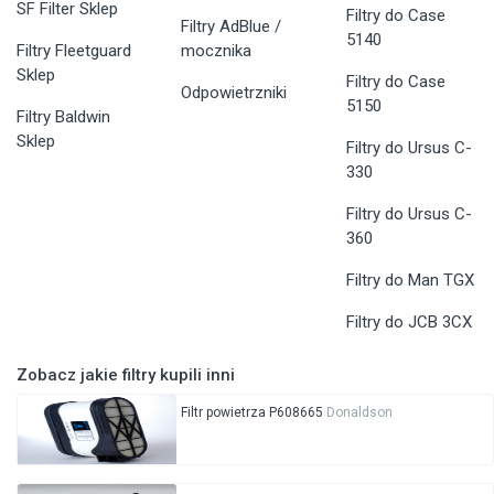
SF Filter Sklep
Filtry do Case
Filtry AdBlue /
5140
Filtry Fleetguard
mocznika
Sklep
Filtry do Case
Odpowietrzniki
5150
Filtry Baldwin
Sklep
Filtry do Ursus C-
330
Filtry do Ursus C-
360
Filtry do Man TGX
Filtry do JCB 3CX
Zobacz jakie filtry kupili inni
Filtr powietrza P608665
Donaldson