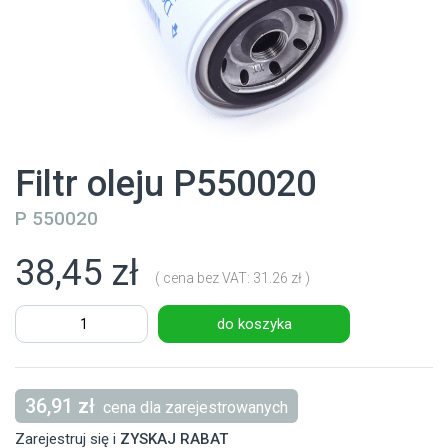
Filtr oleju P550020
P 550020
38,45 zł
( cena bez VAT: 31.26 zł )
do koszyka
36,91 zł
cena dla zarejestrowanych
Zarejestruj się i
ZYSKAJ RABAT