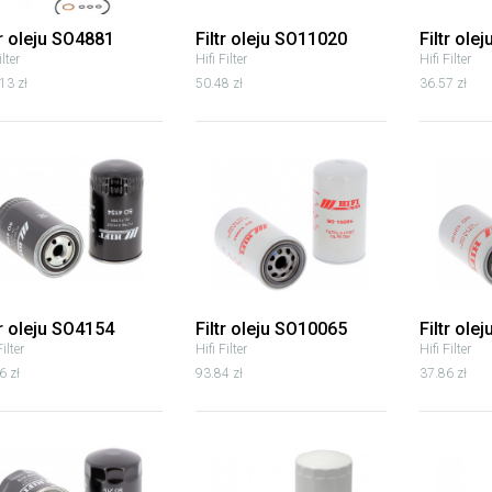
tr oleju SO4881
Filtr oleju SO11020
Filtr ole
lter
Hifi Filter
Hifi Filter
13 zł
50.48 zł
36.57 zł
tr oleju SO4154
Filtr oleju SO10065
Filtr ole
Filter
Hifi Filter
Hifi Filter
6 zł
93.84 zł
37.86 zł