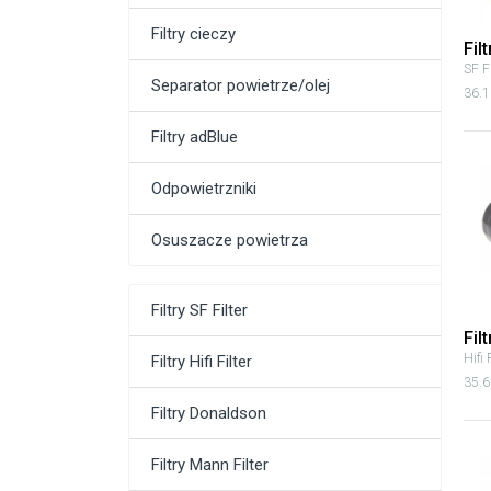
Filtry cieczy
Fil
SF Fi
Separator powietrze/olej
36.1
Filtry adBlue
Odpowietrzniki
Osuszacze powietrza
Filtry SF Filter
Fil
Hifi 
Filtry Hifi Filter
35.6
Filtry Donaldson
Filtry Mann Filter