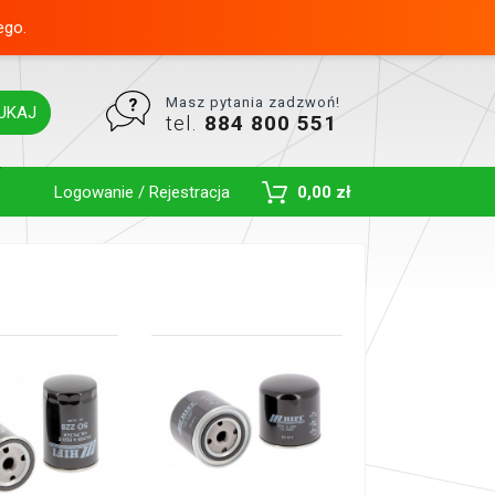
ego.
Masz pytania zadzwoń!
UKAJ
tel.
884 800 551
Toggle Dropdown
Logowanie / Rejestracja
0,00 zł