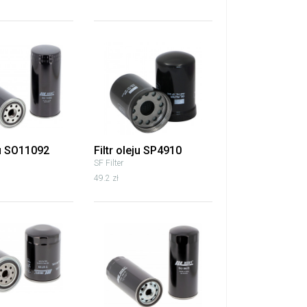
ju SO11092
Filtr oleju SP4910
SF Filter
49.2 zł