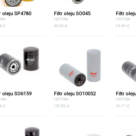
tr oleju SP4780
Filtr oleju SO045
Filtr ole
lter
Hifi Filter
Hifi Filter
6 zł
66.03 zł
24.69 zł
tr oleju SO6159
Filtr oleju SO10052
Filtr ole
Filter
Hifi Filter
Hifi Filter
6 zł
155.89 zł
43.17 zł