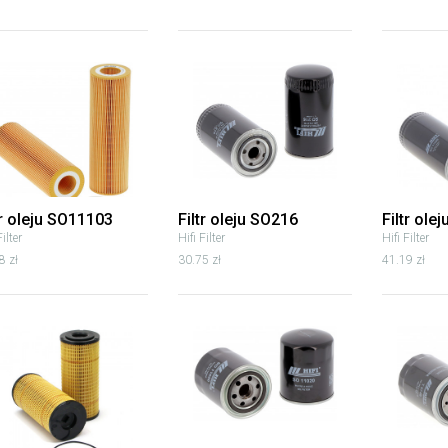
tr oleju SO11103
Filtr oleju SO216
Filtr ole
Filter
Hifi Filter
Hifi Filter
8 zł
30.75 zł
41.19 zł