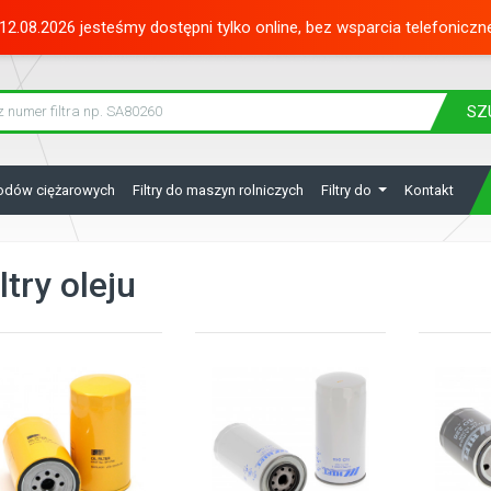
12.08.2026 jesteśmy dostępni tylko online, bez wsparcia telefoniczn
SZ
hodów ciężarowych
Filtry do maszyn rolniczych
Filtry do
Kontakt
ltry oleju