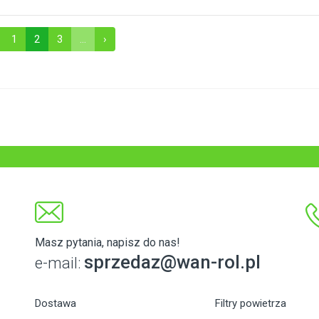
1
2
3
...
›
Masz pytania, napisz do nas!
sprzedaz@wan-rol.pl
e-mail:
Dostawa
Filtry powietrza