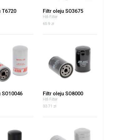
ju T6720
Filtr oleju SO3675
Hifi Filter
65.9 zł
ju SO10046
Filtr oleju SO8000
Hifi Filter
33.71 zł