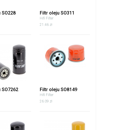
ju SO228
Filtr oleju SO311
Hifi Filter
21.46 zł
ju SO7262
Filtr oleju SO8149
Hifi Filter
26.09 zł