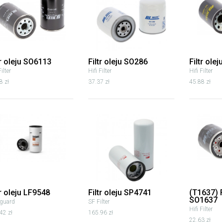
tr oleju SO6113
Filtr oleju SO286
Filtr ole
Filter
Hifi Filter
Hifi Filter
8 zł
37.37 zł
45.88 zł
tr oleju LF9548
Filtr oleju SP4741
(T1637) F
SO1637
tguard
SF Filter
Hifi Filter
42 zł
165.96 zł
22.63 zł