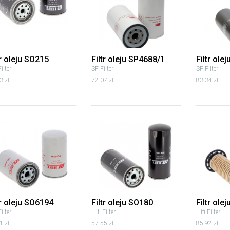
tr oleju SO215
Filtr oleju SP4688/1
Filtr ole
Filter
SF Filter
SF Filter
3 zł
72.07 zł
83.34 zł
tr oleju SO6194
Filtr oleju SO180
Filtr ole
Filter
Hifi Filter
Hifi Filter
1 zł
57.55 zł
85.92 zł