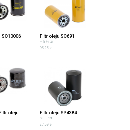
ju SO10006
Filtr oleju SO691
Hifi Filter
95.25 zł
iltr oleju
Filtr oleju SP4384
SF Filter
27.59 zł