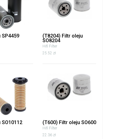
ju SP4459
(T8204) Filtr oleju
SO8204
Hifi Filter
25.52 zł
ju SO10112
(T600) Filtr oleju SO600
Hifi Filter
22.36 zł