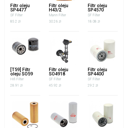
Filtr oleju
Filtr oleju
Filtr oleju
SP4477
H43/2
SP4570
SF Filter
Mann Filter
SF Filter
85.2 zł
30.26 zł
18.08 zł
[T59] Filtr
Filtr oleju
Filtr oleju
oleju SO59
SO4918
SP4400
Hifi Filter
SF Filter
SF Filter
28.91 zł
45.92 zł
29.2 zł