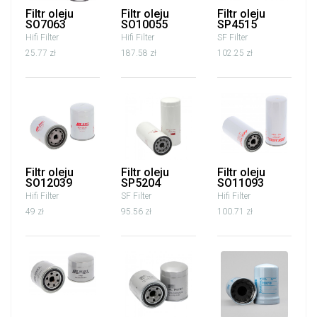
Filtr oleju
Filtr oleju
Filtr oleju
SO7063
SO10055
SP4515
Hifi Filter
Hifi Filter
SF Filter
25.77 zł
187.58 zł
102.25 zł
Filtr oleju
Filtr oleju
Filtr oleju
SO12039
SP5204
SO11093
Hifi Filter
SF Filter
Hifi Filter
49 zł
95.56 zł
100.71 zł