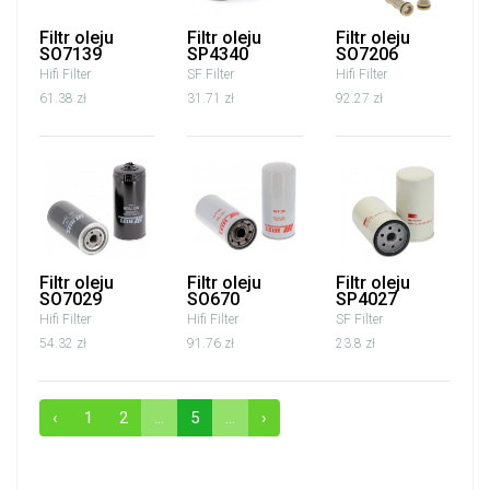
Filtr oleju
Filtr oleju
Filtr oleju
SO7139
SP4340
SO7206
Hifi Filter
SF Filter
Hifi Filter
61.38 zł
31.71 zł
92.27 zł
Filtr oleju
Filtr oleju
Filtr oleju
SO7029
SO670
SP4027
Hifi Filter
Hifi Filter
SF Filter
54.32 zł
91.76 zł
23.8 zł
‹
1
2
...
5
...
›