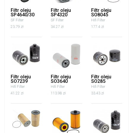
Filtr oleju
Filtr oleju
Filtr oleju
SP4640/30
SP4320
SO8045
SF Filter
SF Filter
Hifi Filter
23.79 zł
34.27 zł
177.4 zł
Filtr oleju
Filtr oleju
Filtr oleju
SO7239
SO3640
SO285
Hifi Filter
Hifi Filter
Hifi Filter
41.22 zł
113.98 zł
33.43 zł