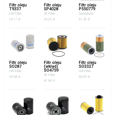
Filtr oleju
Filtr oleju
Filtr oleju
T9337
SP4028
P550779
Hifi Filter
SF Filter
Donaldson
24.17 zł
26.25 zł
61.32 zł
Filtr oleju
Filtr oleju
Filtr oleju
SO287
(wkład)
SO3327
SO4759
Hifi Filter
Hifi Filter
SF Filter
43.04 zł
60.45 zł
61.64 zł