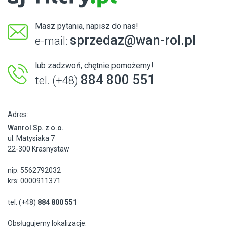
Masz pytania, napisz do nas!
sprzedaz@wan-rol.pl
e-mail:
lub zadzwoń, chętnie pomożemy!
884 800 551
tel. (+48)
Adres:
Wanrol Sp. z o.o.
ul. Matysiaka 7
22-300 Krasnystaw
nip: 5562792032
krs: 0000911371
tel. (+48)
884 800 551
Obsługujemy lokalizacje: