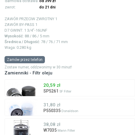
darmowa dostawa:
od 399 zł
zwrot:
do 21 dni
ZAWÓR PRZECIW ZWROTNY
1
ZAWÓR BY-PASS
1
D7 GWINT: 1
3/4"-16UNF
Wysokość
: 88 / 86 / 5 mm
Średnica / Długość
: 78 / 76 / 71 mm
Waga: 0.280 kg
Zamów przez telefon
Zostaw numer, oddzwonimy w 30 minut!
Zamienniki - Filtr oleju
20,59 zł
SP5261
SF Filter
31,80 zł
P550335
Donaldson
38,08 zł
W7035
Mann Filter