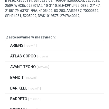
B1430
,
X8560184
,
5310295-03
,
195909
,
5205002-S
,
5205025
,
2509
,
W7035
,
092701A2
,
10-3110
,
ELH4291
,
P55-0335
,
27147
,
2188179
,
63731-99A
,
4105409
,
83-283
,
AM39687
,
70000319
,
SPH94051
,
5205002
,
DWK1019575
,
2747640012
,
Zastosowanie w maszynach:
ARIENS
[ rozwiń ]
ATLAS COPCO
[ rozwiń ]
AVANT TECNO
[ rozwiń ]
BANDIT
[ rozwiń ]
BARIKELL
[ rozwiń ]
BARRETO
[ rozwiń ]