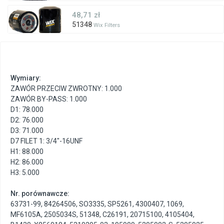
48,71 zł
51348
Wix Filters
Wymiary:
ZAWÓR PRZECIW ZWROTNY: 1.000
ZAWÓR BY-PASS: 1.000
D1: 78.000
D2: 76.000
D3: 71.000
D7 FILET 1: 3/4"-16UNF
H1: 88.000
H2: 86.000
H3: 5.000
Nr. porównawcze:
63731-99
,
84264506
,
SO3335
,
SP5261
,
4300407
,
1069
,
MF6105A
,
2505034S
,
51348
,
C26191
,
20715100
,
4105404
,