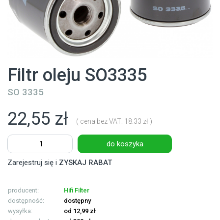
Filtr oleju SO3335
SO 3335
22,55 zł
( cena bez VAT: 18.33 zł )
do koszyka
Zarejestruj się i
ZYSKAJ RABAT
producent:
Hifi Filter
dostępność:
dostępny
wysyłka:
od 12,99 zł