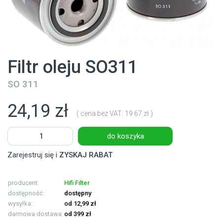
Filtr oleju SO311
SO 311
24,19 zł
( cena bez VAT: 19.67 zł )
do koszyka
Zarejestruj się i
ZYSKAJ RABAT
producent:
Hifi Filter
dostępność:
dostępny
wysyłka:
od 12,99 zł
darmowa dostawa:
od 399 zł