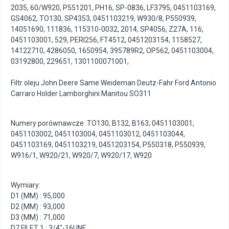
2035
,
60/W920
,
P551201
,
PH16
,
SP-0836
,
LF3795
,
0451103169
,
GS4062
,
TO130
,
SP4353
,
0451103219
,
W930/8
,
P550939
,
14051690
,
111836
,
115310-0032
,
2014
,
SP4056
,
Z27A
,
116
,
0451103001
,
529
,
PERI256
,
FT4512
,
0451203154
,
1158527
,
14122710
,
4286050
,
1650954
,
395789R2
,
OP562
,
0451103004
,
03192800
,
229651
,
1301100071001
,
Filtr oleju John Deere Same Weideman Deutz-Fahr Ford Antonio
Carraro Holder Lamborghini Manitou SO311
Numery porównawcze: TO130, B132, B163, 0451103001,
0451103002, 0451103004, 0451103012, 0451103044,
0451103169, 0451103219, 0451203154, P550318, P550939,
W916/1, W920/21, W920/7, W920/17, W920
Wymiary:
D1 (MM) : 95,000
D2 (MM) : 93,000
D3 (MM) : 71,000
D7 FILET 1 : 3/4"-16UNF