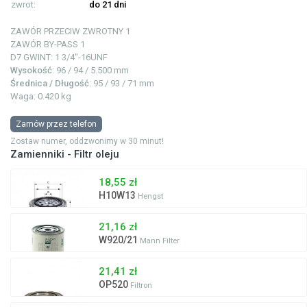
zwrot:
do 21 dni
ZAWÓR PRZECIW ZWROTNY
1
ZAWÓR BY-PASS
1
D7 GWINT: 1
3/4"-16UNF
Wysokość
: 96 / 94 / 5.500 mm
Średnica / Długość
: 95 / 93 / 71 mm
Waga: 0.420 kg
Zamów przez telefon
Zostaw numer, oddzwonimy w 30 minut!
Zamienniki - Filtr oleju
18,55 zł
H10W13
Hengst
21,16 zł
W920/21
Mann Filter
21,41 zł
OP520
Filtron