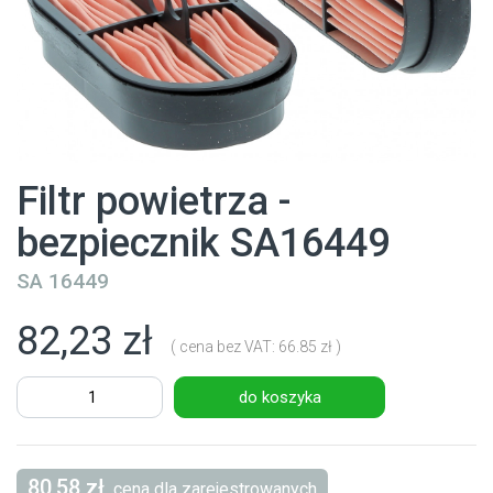
Filtr powietrza -
bezpiecznik SA16449
SA 16449
82,23 zł
( cena bez VAT: 66.85 zł )
do koszyka
80,58 zł
cena dla zarejestrowanych