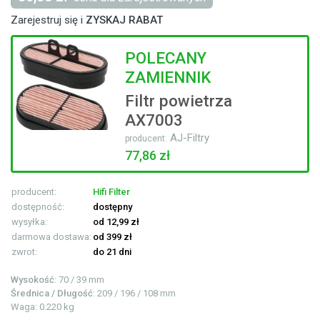
Zarejestruj się i
ZYSKAJ RABAT
POLECANY
ZAMIENNIK
Filtr powietrza
AX7003
AJ-Filtry
producent:
77,86 zł
producent:
Hifi Filter
dostępność:
dostępny
wysyłka:
od 12,99 zł
darmowa dostawa:
od 399 zł
zwrot:
do 21 dni
Wysokość
: 70 / 39 mm
Średnica / Długość
: 209 / 196 / 108 mm
Waga: 0.220 kg