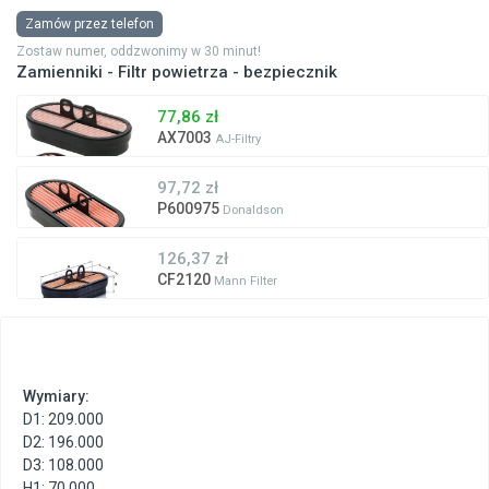
Zamów przez telefon
Zostaw numer, oddzwonimy w 30 minut!
Zamienniki - Filtr powietrza - bezpiecznik
77,86 zł
AX7003
AJ-Filtry
97,72 zł
P600975
Donaldson
126,37 zł
CF2120
Mann Filter
Wymiary:
D1: 209.000
D2: 196.000
D3: 108.000
H1: 70.000