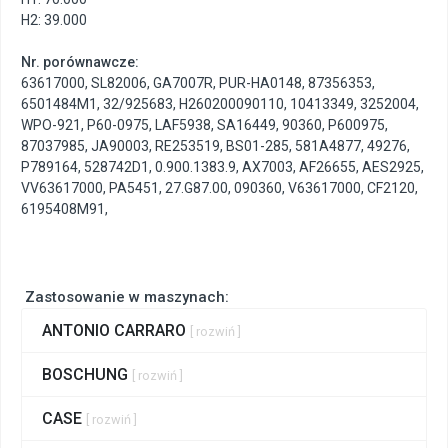
H2: 39.000
Nr. porównawcze:
63617000
,
SL82006
,
GA7007R
,
PUR-HA0148
,
87356353
,
6501484M1
,
32/925683
,
H260200090110
,
10413349
,
3252004
,
WPO-921
,
P60-0975
,
LAF5938
,
SA16449
,
90360
,
P600975
,
87037985
,
JA90003
,
RE253519
,
BS01-285
,
581A4877
,
49276
,
P789164
,
528742D1
,
0.900.1383.9
,
AX7003
,
AF26655
,
AES2925
,
VV63617000
,
PA5451
,
27.G87.00
,
090360
,
V63617000
,
CF2120
,
6195408M91
,
Zastosowanie w maszynach:
ANTONIO CARRARO
[ rozwiń ]
BOSCHUNG
[ rozwiń ]
CASE
[ rozwiń ]