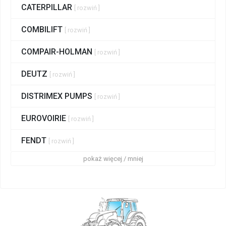
CATERPILLAR
[ rozwiń ]
COMBILIFT
[ rozwiń ]
COMPAIR-HOLMAN
[ rozwiń ]
DEUTZ
[ rozwiń ]
DISTRIMEX PUMPS
[ rozwiń ]
EUROVOIRIE
[ rozwiń ]
FENDT
[ rozwiń ]
pokaż więcej / mniej