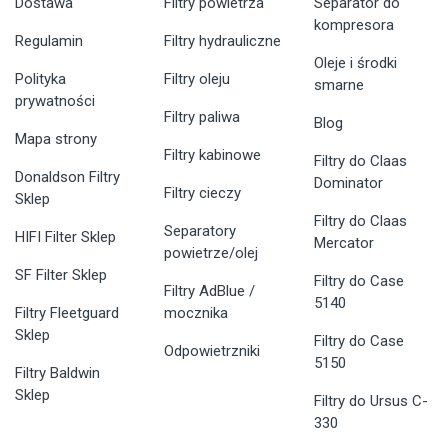
Dostawa
Filtry powietrza
Separator do
kompresora
Regulamin
Filtry hydrauliczne
Oleje i środki
Polityka
Filtry oleju
smarne
prywatności
Filtry paliwa
Blog
Mapa strony
Filtry kabinowe
Filtry do Claas
Donaldson Filtry
Dominator
Filtry cieczy
Sklep
Filtry do Claas
Separatory
HIFI Filter Sklep
Mercator
powietrze/olej
SF Filter Sklep
Filtry do Case
Filtry AdBlue /
5140
Filtry Fleetguard
mocznika
Sklep
Filtry do Case
Odpowietrzniki
5150
Filtry Baldwin
Sklep
Filtry do Ursus C-
330