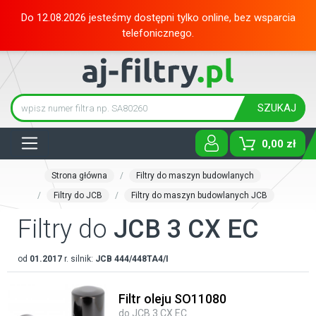
Do 12.08.2026 jesteśmy dostępni tylko online, bez wsparcia
telefonicznego.
SZUKAJ
Tog
0,00 zł
Strona główna
Filtry do maszyn budowlanych
Filtry do JCB
Filtry do maszyn budowlanych JCB
Filtry do
JCB 3 CX EC
od
01.2017
r. silnik:
JCB
444/448TA4/I
Filtr oleju SO11080
do JCB 3 CX EC