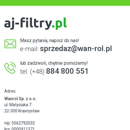
Masz pytania, napisz do nas!
sprzedaz@wan-rol.pl
e-mail:
lub zadzwoń, chętnie pomożemy!
884 800 551
tel. (+48)
Adres:
Wanrol Sp. z o.o.
ul. Matysiaka 7
22-300 Krasnystaw
nip: 5562792032
krs: 0000911371