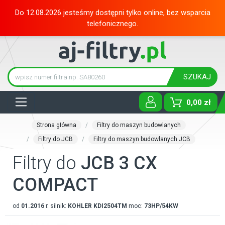
Do 12.08.2026 jesteśmy dostępni tylko online, bez wsparcia
telefonicznego.
SZUKAJ
Tog
0,00 zł
Strona główna
Filtry do maszyn budowlanych
Filtry do JCB
Filtry do maszyn budowlanych JCB
Filtry do
JCB 3 CX
COMPACT
od
01.2016
r. silnik:
KOHLER
KDI2504TM
moc:
73HP/54KW