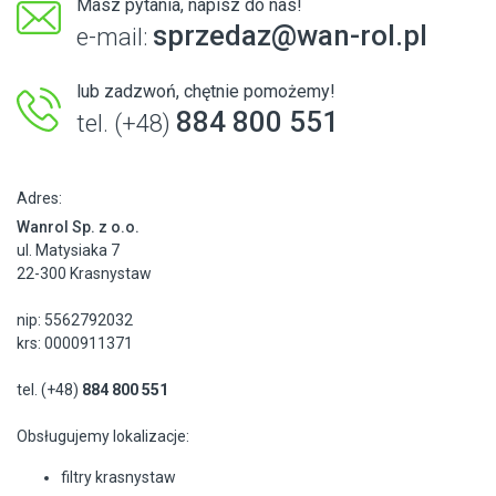
Masz pytania, napisz do nas!
sprzedaz@wan-rol.pl
e-mail:
lub zadzwoń, chętnie pomożemy!
884 800 551
tel. (+48)
Adres:
Wanrol Sp. z o.o.
ul. Matysiaka 7
22-300 Krasnystaw
nip: 5562792032
krs: 0000911371
tel. (+48)
884 800 551
Obsługujemy lokalizacje:
filtry krasnystaw