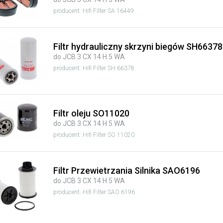
producent: Hifi Filter SA 16449
Filtr hydrauliczny skrzyni biegów SH66378
do JCB 3 CX 14 H 5 WA
producent: Hifi Filter SH 66378
Filtr oleju SO11020
do JCB 3 CX 14 H 5 WA
producent: Hifi Filter SO 11020
Filtr Przewietrzania Silnika SAO6196
do JCB 3 CX 14 H 5 WA
producent: Hifi Filter SAO 6196