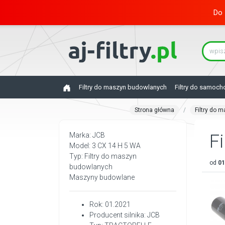
Do 
Filtry do maszyn budowlanych
Filtry do samoc
Strona główna
Filtry do 
Marka: JCB
Fi
Model: 3 CX 14 H 5 WA
Typ: Filtry do maszyn
od
01
budowlanych
Maszyny budowlane
Rok: 01.2021
Producent silnika: JCB