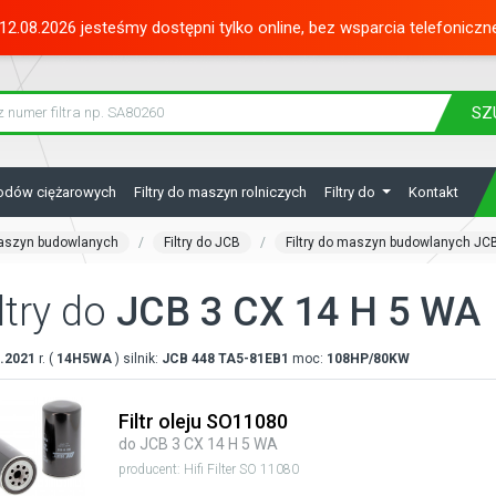
12.08.2026 jesteśmy dostępni tylko online, bez wsparcia telefoniczn
SZ
hodów ciężarowych
Filtry do maszyn rolniczych
Filtry do
Kontakt
maszyn budowlanych
Filtry do JCB
Filtry do maszyn budowlanych JC
ltry do
JCB 3 CX 14 H 5 WA
.2021
r. (
14H5WA
) silnik:
JCB
448 TA5-81EB1
moc:
108HP/80KW
Filtr oleju SO11080
do JCB 3 CX 14 H 5 WA
producent: Hifi Filter SO 11080