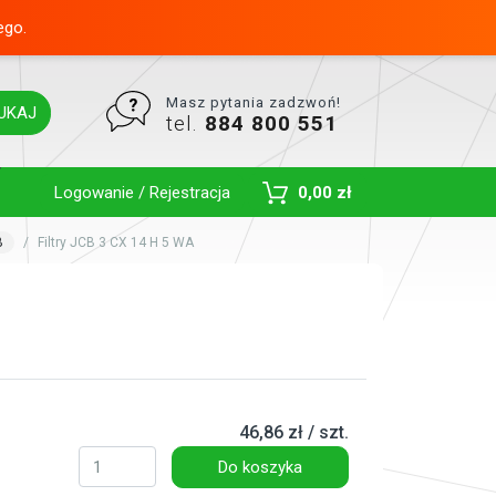
ego.
Masz pytania zadzwoń!
UKAJ
tel.
884 800 551
Toggle Dropdown
Logowanie / Rejestracja
0,00 zł
B
Filtry JCB 3 CX 14 H 5 WA
46,86 zł / szt.
Do koszyka